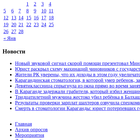
1
2
3
4
5
6
7
8
9
10
11
12
13
14
15
16
17
18
19
20
21
22
23
24
25
26
27
28
« Янв
Новости
Новый звуковой сигнал скорой помощи презентовал Мин
Юрист раскрыл схему махинаций чиновников с государст
Жители РК уверены, что их доходы в этом году увеличат
Карагандинская стоматология, в которой умер ребенок, з
Девятиклассница спрыгнула из окна прямо во время заня
В Караганде задержали грабителя, который избил женщин
Тридцатилетний мужчина жестоко убил ребёнка в Балха
Результаты проверки зарплат шахтеров озвучила спецко
Смерть в стоматологии Караганды: юрист потерпевших го
Главная
Архив опросов
Мероприятия