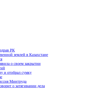
здрав РК
венной землей в Казахстане
ся
аявила о своем закрытии
тий
у и отобрал сумку
ше
миссия Минтруда
ворит о затягивании дела