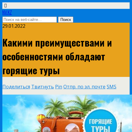
NV.KZ
29.01.2022
Какими преимуществами и
особенностями обладают
горящие туры
Поделиться
Твитнуть
Pin
Отпр. по эл. почте
SMS