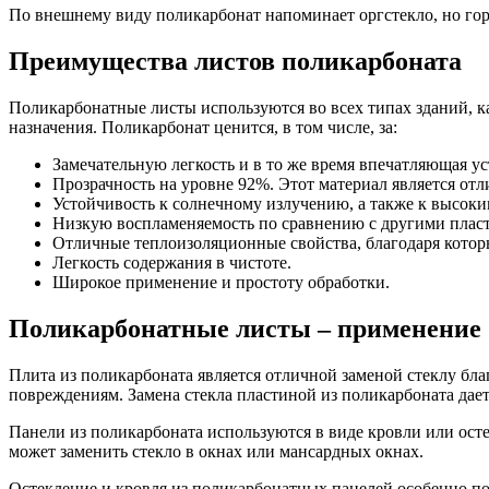
По внешнему виду поликарбонат напоминает оргстекло, но гор
Преимущества листов поликарбоната
Поликарбонатные листы используются во всех типах зданий, ка
назначения. Поликарбонат ценится, в том числе, за:
Замечательную легкость и в то же время впечатляющая у
Прозрачность на уровне 92%. Этот материал является отл
Устойчивость к солнечному излучению, а также к высоки
Низкую воспламеняемость по сравнению с другими плас
Отличные теплоизоляционные свойства, благодаря котор
Легкость содержания в чистоте.
Широкое применение и простоту обработки.
Поликарбонатные листы – применение
Плита из поликарбоната является отличной заменой стеклу бла
повреждениям. Замена стекла пластиной из поликарбоната дае
Панели из поликарбоната используются в виде кровли или осте
может заменить стекло в окнах или мансардных окнах.
Остекление и кровля из поликарбонатных панелей особенно по