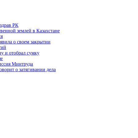
здрав РК
венной землей в Казахстане
ся
аявила о своем закрытии
тий
у и отобрал сумку
ше
миссия Минтруда
ворит о затягивании дела