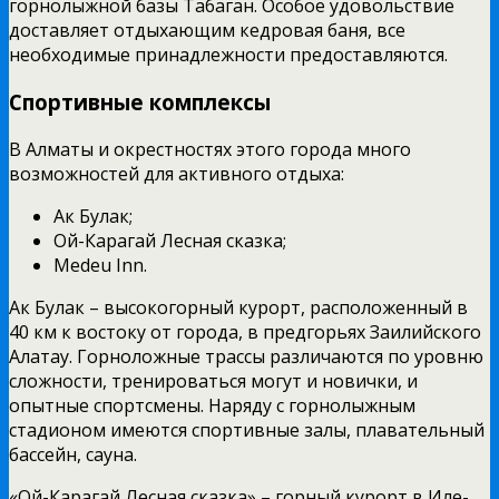
горнолыжной базы Табаган. Особое удовольствие
доставляет отдыхающим кедровая баня, все
необходимые принадлежности предоставляются.
Спортивные комплексы
В Алматы и окрестностях этого города много
возможностей для активного отдыха:
Ак Булак;
Ой-Карагай Лесная сказка;
Medeu Inn.
Ак Булак – высокогорный курорт, расположенный в
40 км к востоку от города, в предгорьях Заилийского
Алатау. Горноложные трассы различаются по уровню
сложности, тренироваться могут и новички, и
опытные спортсмены. Наряду с горнолыжным
стадионом имеются спортивные залы, плавательный
бассейн, сауна.
«Ой-Карагай Лесная сказка» – горный курорт в Иле-