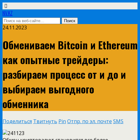
NV.KZ
24.11.2023
Обмениваем Bitcoin и Ethereum
как опытные трейдеры:
разбираем процесс от и до и
выбираем выгодного
обменника
Поделиться
Твитнуть
Pin
Отпр. по эл. почте
SMS
Обмен криптовалют становится все более