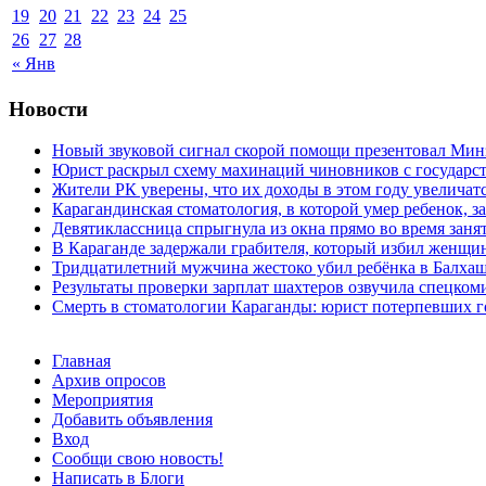
19
20
21
22
23
24
25
26
27
28
« Янв
Новости
Новый звуковой сигнал скорой помощи презентовал Мин
Юрист раскрыл схему махинаций чиновников с государст
Жители РК уверены, что их доходы в этом году увеличат
Карагандинская стоматология, в которой умер ребенок, з
Девятиклассница спрыгнула из окна прямо во время заня
В Караганде задержали грабителя, который избил женщин
Тридцатилетний мужчина жестоко убил ребёнка в Балха
Результаты проверки зарплат шахтеров озвучила спецко
Смерть в стоматологии Караганды: юрист потерпевших го
Главная
Архив опросов
Мероприятия
Добавить объявления
Вход
Сообщи свою новость!
Написать в Блоги