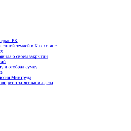
здрав РК
венной землей в Казахстане
ся
аявила о своем закрытии
тий
у и отобрал сумку
ше
миссия Минтруда
ворит о затягивании дела