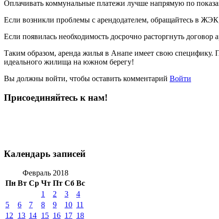
Оплачивать коммунальные платежи лучше напрямую по показа
Если возникли проблемы с арендодателем, обращайтесь в ЖЭ
Если появилась необходимость досрочно расторгнуть договор а
Таким образом, аренда жилья в Анапе имеет свою специфику.
идеального жилища на южном берегу!
Вы должны войти, чтобы оставить комментарий
Войти
Присоединяйтесь к нам!
Календарь записей
Февраль 2018
Пн
Вт
Ср
Чт
Пт
Сб
Вс
1
2
3
4
5
6
7
8
9
10
11
12
13
14
15
16
17
18