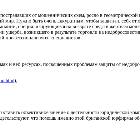
, пострадавших от мошеннических схем, росло в геометрической 
й мир. Нужно быть очень аккуратным, чтобы защитить себя от 
мпании, специализирующиеся на возврате средств жертвам моше
 ущерба, возникшего в результате торговли на недобросовестн
й профессионализм ее специалистов.
ах и веб-ресурсах, посвященных проблемам защиты от недоброс
oup.html
);
 составить объективное мнение о деятельности юридической ком
етельствуют, что помощь именно этой британской юрфирмы обе