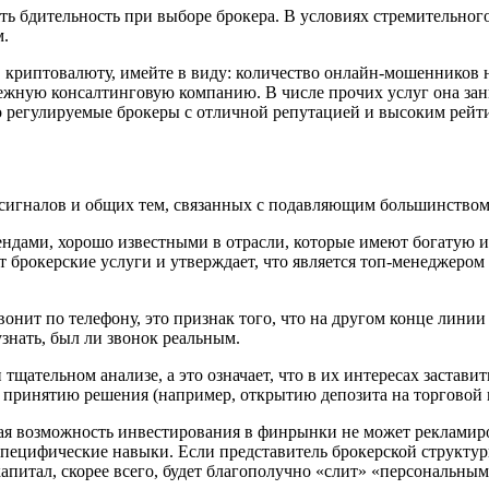
 бдительность при выборе брокера. В условиях стремительного
м.
в криптовалюту, имейте в виду: количество онлайн-мошенников 
адежную консалтинговую компанию. В числе прочих услуг она з
то регулируемые брокеры с отличной репутацией и высоким рейт
х сигналов и общих тем, связанных с подавляющим большинство
ендами, хорошо известными в отрасли, которые имеют богатую 
т брокерские услуги и утверждает, что является топ-менеджером
нит по телефону, это признак того, что на другом конце линии
узнать, был ли звонок реальным.
щательном анализе, а это означает, что в их интересах заставит
 к принятию решения (например, открытию депозита на торговой 
ая возможность инвестирования в финрынки не может рекламиро
пецифические навыки. Если представитель брокерской структуры
капитал, скорее всего, будет благополучно «слит» «персональн