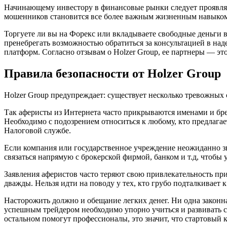
Начинающему инвестору в финансовые рынки следует проявлять
мошенников становится все более важным жизненным навыко
Торгуете ли вы на Форекс или вкладываете свободные деньги 
пренебрегать возможностью обратиться за консультацией в н
платформ. Согласно отзывам о Holzer Group, ее партнеры — э
Правила безопасности от Holzer Group
Holzer Group предупреждает: существует несколько тревожны
Так аферисты из Интернета часто прикрываются именами и бр
Необходимо с подозрением относиться к любому, кто предлагае
Налоговой службе.
Если компания или государственное учреждение неожиданно зво
связаться напрямую с брокерской фирмой, банком и т.д, чтобы 
Заявления аферистов часто теряют свою привлекательность при т
дважды. Нельзя идти на поводу у тех, кто грубо подталкивает
Насторожить должно и обещание легких денег. Ни одна законн
успешным трейдером необходимо упорно учиться и развивать с
остальном помогут профессионалы, это значит, что стартовый 