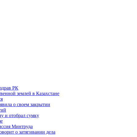
здрав РК
венной землей в Казахстане
ся
аявила о своем закрытии
тий
у и отобрал сумку
ше
миссия Минтруда
ворит о затягивании дела