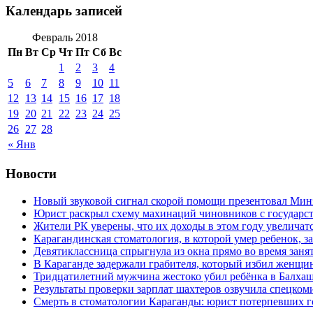
Календарь записей
Февраль 2018
Пн
Вт
Ср
Чт
Пт
Сб
Вс
1
2
3
4
5
6
7
8
9
10
11
12
13
14
15
16
17
18
19
20
21
22
23
24
25
26
27
28
« Янв
Новости
Новый звуковой сигнал скорой помощи презентовал Мин
Юрист раскрыл схему махинаций чиновников с государст
Жители РК уверены, что их доходы в этом году увеличат
Карагандинская стоматология, в которой умер ребенок, з
Девятиклассница спрыгнула из окна прямо во время заня
В Караганде задержали грабителя, который избил женщин
Тридцатилетний мужчина жестоко убил ребёнка в Балха
Результаты проверки зарплат шахтеров озвучила спецко
Смерть в стоматологии Караганды: юрист потерпевших го