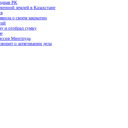
здрав РК
венной землей в Казахстане
ся
аявила о своем закрытии
тий
у и отобрал сумку
ше
миссия Минтруда
ворит о затягивании дела