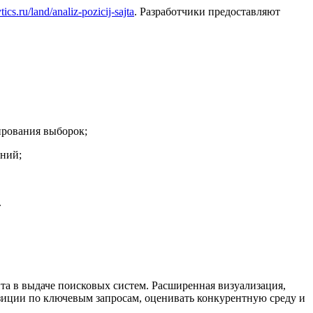
ics.ru/land/analiz-pozicij-sajta
. Разработчики предоставляют
ирования выборок;
ений;
.
а в выдаче поисковых систем. Расширенная визуализация,
зиции по ключевым запросам, оценивать конкурентную среду и