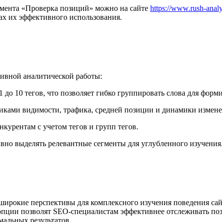
умента «Проверка позиций» можно на сайте
https://www.rush-analyt
х их эффективного использования.
ивной аналитической работы:
 до 10 тегов, что позволяет гибко группировать слова для форм
иками видимости, трафика, средней позиции и динамики измен
курентам с учетом тегов и групп тегов.
но выделять релевантные сегменты для углубленного изучения
рокие перспективы для комплексного изучения поведения сайт
опции позволят SEO-специалистам эффективнее отслеживать по
альных результатов.