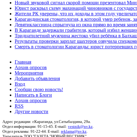
Новый звуковой сигнал скорой помощи презентовал Мин
Юрист раскрыл схему махинаций чиновников с государст
Жители РК уверены, что их доходы в этом году увеличат
Карагандинская стоматология, в которой умер ребенок, з
Девятиклассница спрыгнула из окна прямо во время заня
В Караганде задержали грабителя, который избил женщин
Тридцатилетний мужчина жестоко убил ребёнка в Балха
Результаты проверки зарплат шахтеров озвучила спецко
Смерть в стоматологии Караганды: юрист потерпевших го
Главная
Архив опросов
Мероприятия
Добавить объявления
Вход
Сообщи свою новость!
Написать в Блоги
Архив опросов
RSS
Другие новости
Адрес редакции: г.Караганда, ул.Сатыбалдина, 29а.
Отдел информации: 91-15-45. E-mail:
vestnik@nv.kz
.
Отдел рекламы: 91-22-44. E-mail:
reklama@nv.kz
.
Учредитель ТОО "ГАЗЕТА "НОВЫЙ ВЕСТНИК".