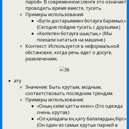
парой». В современном сленге это означает
проводить время вместе, тусить.
Примеры использования:
«Бүгін достарыммен ботауға барамыз.»
(Сегодня пойдем тусить с друзьями.)
«Көлікпен ботауға шықтық.» (Мы
поехали кататься на машине.)
Контекст: Используется в неформальной
обстановке, когда речь идет о досуге,
развлечениях.
Қату
Значение: Быть крутым, модным,
соответствовать последним трендам.
Примеры использования:
«Оның киімі қатты екен.» (Его одежда
очень крутая.)
«Ол қаладағы ең қату балалардың бірі.»
(Он один из самых крутых парней в