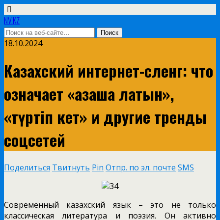
NV.KZ
18.10.2024
Казахский интернет-сленг: что
означает «қазақша латын»,
«түртіп кет» и другие тренды
соцсетей
Поделиться
Твитнуть
Pin
Отпр. по эл. почте
SMS
Современный казахский язык – это не только
классическая литература и поэзия. Он активно