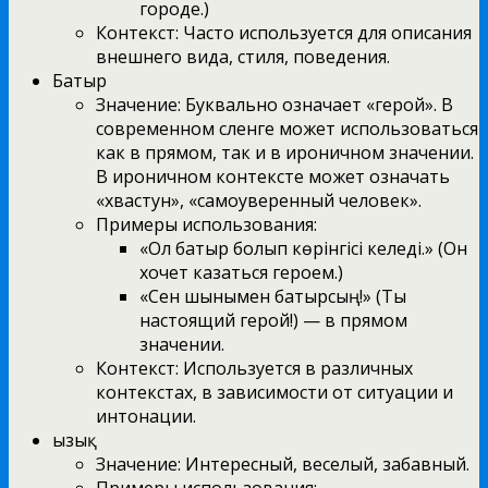
городе.)
Контекст: Часто используется для описания
внешнего вида, стиля, поведения.
Батыр
Значение: Буквально означает «герой». В
современном сленге может использоваться
как в прямом, так и в ироничном значении.
В ироничном контексте может означать
«хвастун», «самоуверенный человек».
Примеры использования:
«Ол батыр болып көрінгісі келеді.» (Он
хочет казаться героем.)
«Сен шынымен батырсың!» (Ты
настоящий герой!) — в прямом
значении.
Контекст: Используется в различных
контекстах, в зависимости от ситуации и
интонации.
Қызық
Значение: Интересный, веселый, забавный.
Примеры использования: