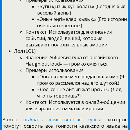
«Бүгін қызық күн болды.» (Сегодня был
веселый день.)
«Оның әңгімелері қызық.» (Его истории
очень интересные.)
Контекст: Используется для описания
событий, людей, вещей, которые
вызывают положительные эмоции.
Лол (LOL)
Значение: Аббревиатура от английского
«laugh out loud» — громко смеяться.
Примеры использования:
«Оның әзіліне мен лолдап қалдым.» (Я
громко рассмеялся над его шуткой.)
«Лол, сен не айтып жатырсың?» (Лол,
что ты говоришь?)
Контекст: Используется в онлайн-общении
для выражения смеха или иронии.
Важно
выбрать качественные курсы
, которые
помогут освоить все тонкости казахского языка на