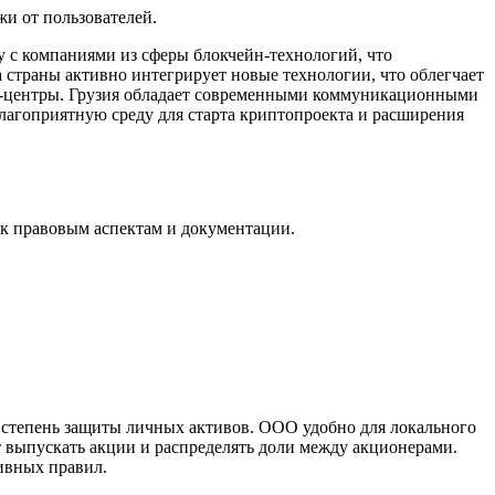
жи от пользователей.
 с компаниями из сферы блокчейн-технологий, что
 страны активно интегрирует новые технологии, что облегчает
та-центры. Грузия обладает современными коммуникационными
лагоприятную среду для старта криптопроекта и расширения
 к правовым аспектам и документации.
 степень защиты личных активов. ООО удобно для локального
т выпускать акции и распределять доли между акционерами.
ивных правил.