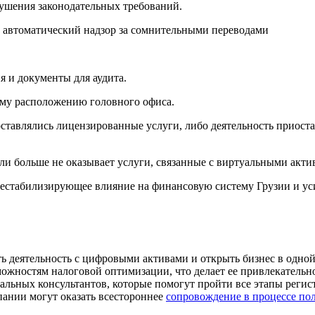
ушения законодательных требований.
автоматический надзор за сомнительными переводами
 и документы для аудита.
ому расположению головного офиса.
тавлялись лицензированные услуги, либо деятельность приостан
ли больше не оказывает услуги, связанные с виртуальными акти
дестабилизирующее влияние на финансовую систему Грузии и ус
ь деятельность с цифровыми активами и открыть бизнес в одной
зможностям налоговой оптимизации, что делает ее привлекатель
альных консультантов, которые помогут пройти все этапы реги
ании могут оказать всестороннее
сопровождение в процессе по