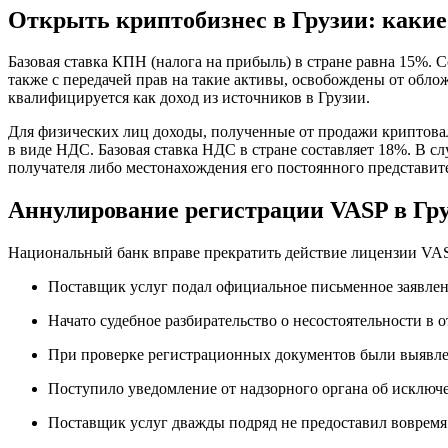
Открыть криптобизнес в Грузии: каки
Базовая ставка КПН (налога на прибыль) в стране равна 15%. 
также с передачей прав на такие активы, освобождены от обло
квалифицируется как доход из источников в Грузии.
Для физических лиц доходы, полученные от продажи криптовал
в виде НДС. Базовая ставка НДС в стране составляет 18%. В 
получателя либо местонахождения его постоянного представите
Аннулирование регистрации VASP в Гр
Национальный банк вправе прекратить действие лицензии VAS
Поставщик услуг подал официальное письменное заявлени
Начато судебное разбирательство о несостоятельности в
При проверке регистрационных документов были выявле
Поступило уведомление от надзорного органа об исключ
Поставщик услуг дважды подряд не предоставил вовремя