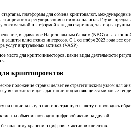
е стартапы, платформы для обмена криптовалют, международные
благоприятного регулирования и низких налогов. Грузия предл
ану оптимальной платформой как для стартапов, так и для крупн
зрешение, выдаваемое Национальным банком (NBG) для законно
и и защиты клиентских интересов. С 1 сентября 2023 года все 
ера услуг виртуальных активов (VASP).
ное место для криптоинвесторов, какие виды деятельности рег
ть.
для криптопроектов
еское положение страны делает ее стратегическим узлом для биз
изнесу возможности для адаптации под меняющиеся мировые тен
ту на национальную или иностранную валюту и проводить обра
 клиенты обменивают один цифровой актив на другой.
о безопасному хранению цифровых активов клиентов.