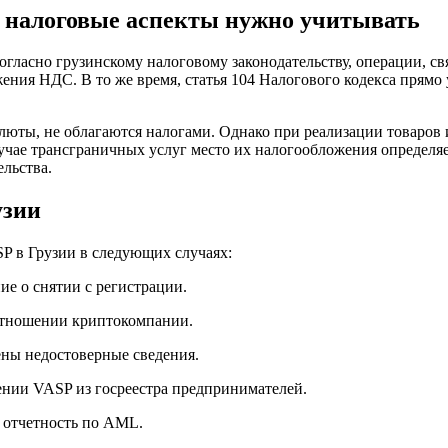
е налоговые аспекты нужно учитывать
Согласно грузинскому налоговому законодательству, операции, с
жения НДС. В то же время, статья 104 Налогового кодекса прямо
юты, не облагаются налогами. Однако при реализации товаров 
случае трансграничных услуг место их налогообложения определ
льства.
узии
P в Грузии в следующих случаях:
е о снятии с регистрации.
 отношении криптокомпании.
ны недостоверные сведения.
ении VASP из госреестра предпринимателей.
 отчетность по AML.