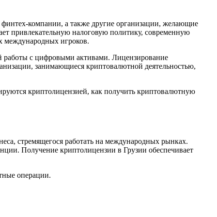
 финтех-компании, а также другие организации, желающие
агает привлекательную налоговую политику, современную
ых международных игроков.
й работы с цифровыми активами. Лицензирование
организации, занимающиеся криптовалютной деятельностью,
улируются криптолицензией, как получить криптовалютную
неса, стремящегося работать на международных рынках.
денции. Получение криптолицензии в Грузии обеспечивает
тные операции.