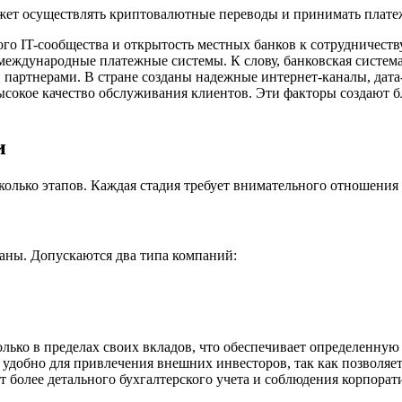
может осуществлять криптовалютные переводы и принимать плате
 IT-сообщества и открытость местных банков к сотрудничеству
еждународные платежные системы. К слову, банковская система
 партнерами. В стране созданы надежные интернет-каналы, да
ысокое качество обслуживания клиентов. Эти факторы создают б
и
олько этапов. Каждая стадия требует внимательного отношения
аны. Допускаются два типа компаний:
ько в пределах своих вкладов, что обеспечивает определенную
 удобно для привлечения внешних инвесторов, так как позволяе
 более детального бухгалтерского учета и соблюдения корпорат