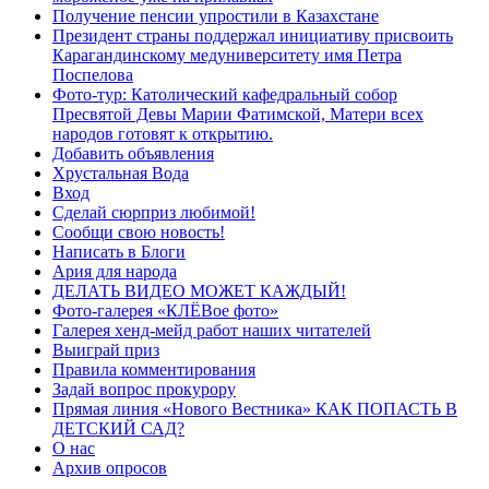
Получение пенсии упростили в Казахстане
Президент страны поддержал инициативу присвоить
Карагандинскому медуниверситету имя Петра
Поспелова
Фото-тур: Католический кафедральный собор
Пресвятой Девы Марии Фатимской, Матери всех
народов готовят к открытию.
Добавить объявления
Хрустальная Вода
Вход
Сделай сюрприз любимой!
Сообщи свою новость!
Написать в Блоги
Ария для народа
ДЕЛАТЬ ВИДЕО МОЖЕТ КАЖДЫЙ!
Фото-галерея «КЛЁВое фото»
Галерея хенд-мейд работ наших читателей
Выиграй приз
Правила комментирования
Задай вопрос прокурору
Прямая линия «Нового Вестника» КАК ПОПАСТЬ В
ДЕТСКИЙ САД?
О нас
Архив опросов