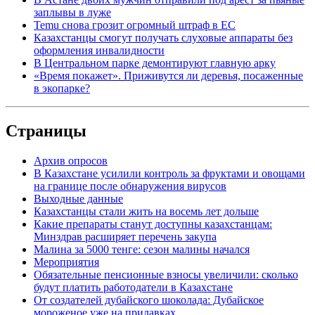
заплывы в луже
Temu снова грозит огромный штраф в ЕС
Казахстанцы смогут получать слуховые аппараты без
оформления инвалидности
В Центральном парке демонтируют главную арку
«Время покажет». Приживутся ли деревья, посаженные
в экопарке?
Страницы
Архив опросов
В Казахстане усилили контроль за фруктами и овощами
на границе после обнаружения вирусов
Выходные данные
Казахстанцы стали жить на восемь лет дольше
Какие препараты станут доступны казахстанцам:
Минздрав расширяет перечень закупа
Малина за 5000 тенге: сезон малины начался
Мероприятия
Обязательные пенсионные взносы увеличили: сколько
будут платить работодатели в Казахстане
От создателей дубайского шоколада: Дубайское
мороженое уже на прилавках