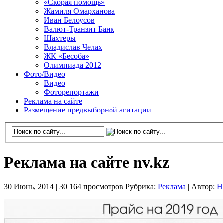
«Скорая помощь»
Жамиля Омарханова
Иван Белоусов
Валют-Транзит Банк
Шахтеры
Владислав Челах
ЖК «Бесоба»
Олимпиада 2012
Фото/Видео
Видео
Фоторепортажи
Реклама на сайте
Размещение предвыборной агитации
Реклама на сайте nv.kz
30 Июнь, 2014 |
30 164 просмотров
Рубрика:
Реклама
|
Автор:
Н