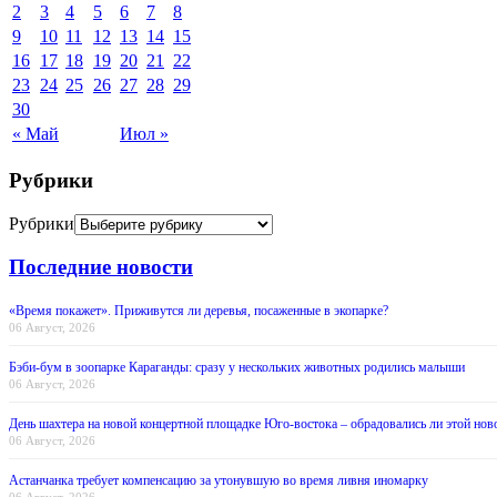
2
3
4
5
6
7
8
9
10
11
12
13
14
15
16
17
18
19
20
21
22
23
24
25
26
27
28
29
30
« Май
Июл »
Рубрики
Рубрики
Последние новости
«Время покажет». Приживутся ли деревья, посаженные в экопарке?
06 Август, 2026
Бэби-бум в зоопарке Караганды: сразу у нескольких животных родились малыши
06 Август, 2026
День шахтера на новой концертной площадке Юго-востока – обрадовались ли этой нов
06 Август, 2026
Астанчанка требует компенсацию за утонувшую во время ливня иномарку
06 Август, 2026