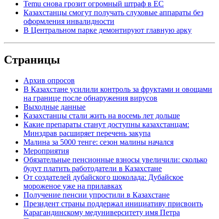
Temu снова грозит огромный штраф в ЕС
Казахстанцы смогут получать слуховые аппараты без
оформления инвалидности
В Центральном парке демонтируют главную арку
Страницы
Архив опросов
В Казахстане усилили контроль за фруктами и овощами
на границе после обнаружения вирусов
Выходные данные
Казахстанцы стали жить на восемь лет дольше
Какие препараты станут доступны казахстанцам:
Минздрав расширяет перечень закупа
Малина за 5000 тенге: сезон малины начался
Мероприятия
Обязательные пенсионные взносы увеличили: сколько
будут платить работодатели в Казахстане
От создателей дубайского шоколада: Дубайское
мороженое уже на прилавках
Получение пенсии упростили в Казахстане
Президент страны поддержал инициативу присвоить
Карагандинскому медуниверситету имя Петра