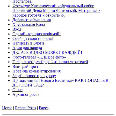
Поспелова
Фото-тур: Католический кафедральный собор
Пресвятой Девы Марии Фатимской, Матери всех
народов готовят к открытию.
Добавить объявления
Хрустальная Вода
Вход
Сделай сюрприз любимой!
Сообщи свою новость!
Написать в Блоги
Ария для народа
ДЕЛАТЬ ВИДЕО МОЖЕТ КАЖДЫЙ!
Фото-галерея «КЛЁВое фото»
Галерея хенд-мейд работ наших читателей
Выиграй приз
Правила комментирования
Задай вопрос прокурору
Прямая линия «Нового Вестника» КАК ПОПАСТЬ В
ДЕТСКИЙ САД?
О нас
Архив опросов
Home
|
Recent Posts
|
Pages