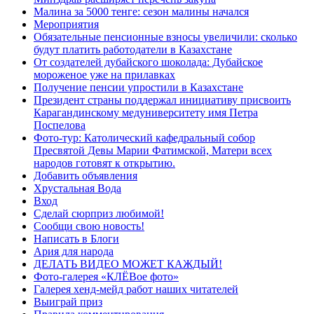
Малина за 5000 тенге: сезон малины начался
Мероприятия
Обязательные пенсионные взносы увеличили: сколько
будут платить работодатели в Казахстане
От создателей дубайского шоколада: Дубайское
мороженое уже на прилавках
Получение пенсии упростили в Казахстане
Президент страны поддержал инициативу присвоить
Карагандинскому медуниверситету имя Петра
Поспелова
Фото-тур: Католический кафедральный собор
Пресвятой Девы Марии Фатимской, Матери всех
народов готовят к открытию.
Добавить объявления
Хрустальная Вода
Вход
Сделай сюрприз любимой!
Сообщи свою новость!
Написать в Блоги
Ария для народа
ДЕЛАТЬ ВИДЕО МОЖЕТ КАЖДЫЙ!
Фото-галерея «КЛЁВое фото»
Галерея хенд-мейд работ наших читателей
Выиграй приз