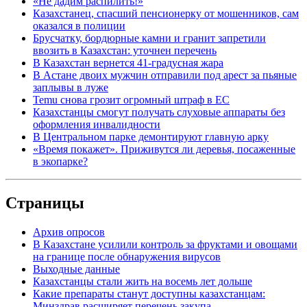
«Не дадим распилить!»
Казахстанец, спасший пенсионерку от мошенников, сам
оказался в полиции
Брусчатку, бордюрные камни и гранит запретили
ввозить в Казахстан: уточнен перечень
В Казахстан вернется 41-градусная жара
В Астане двоих мужчин отправили под арест за пьяные
заплывы в луже
Temu снова грозит огромный штраф в ЕС
Казахстанцы смогут получать слуховые аппараты без
оформления инвалидности
В Центральном парке демонтируют главную арку
«Время покажет». Приживутся ли деревья, посаженные
в экопарке?
Страницы
Архив опросов
В Казахстане усилили контроль за фруктами и овощами
на границе после обнаружения вирусов
Выходные данные
Казахстанцы стали жить на восемь лет дольше
Какие препараты станут доступны казахстанцам:
Минздрав расширяет перечень закупа