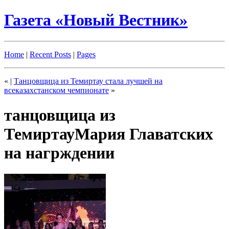
Газета «Новый Вестник»
Home
|
Recent Posts
|
Pages
«
|
Танцовщица из Темиртау стала лучшей на
всеказахстанском чемпионате
»
танцовщица из
ТемиртауМария Главатских
на нагрждении