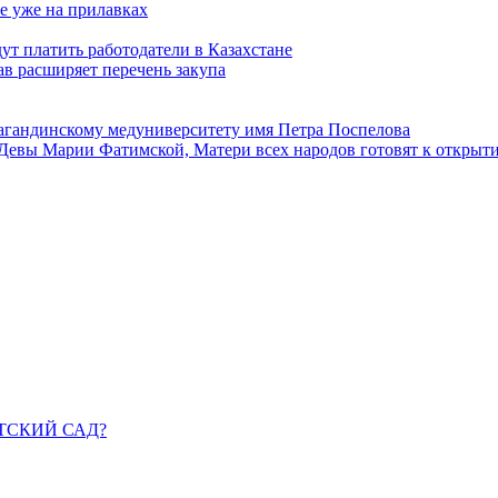
е уже на прилавках
ут платить работодатели в Казахстане
в расширяет перечень закупа
агандинскому медуниверситету имя Петра Поспелова
Девы Марии Фатимской, Матери всех народов готовят к открыт
ДЕТСКИЙ САД?