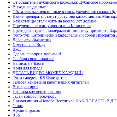
От создателей дубайского шоколада: Дубайское морожено
Выходные данные
Обязательные пенсионные взносы увеличили: сколько буд
Какие препараты станут доступны казахстанцам: Минздра
Казахстанцы стали жить на восемь лет дольше
Получение пенсии упростили в Казахстане
Президент страны поддержал инициативу присвоить Кар
Фото-тур: Католический кафедральный собор Пресвятой 
Добавить объявления
Хрустальная Вода
Вход
Сделай сюрприз любимой!
Сообщи свою новость!
Написать в Блоги
Ария для народа
ДЕЛАТЬ ВИДЕО МОЖЕТ КАЖДЫЙ!
Фото-галерея «КЛЁВое фото»
Галерея хенд-мейд работ наших читателей
Выиграй приз
Правила комментирования
Задай вопрос прокурору
Прямая линия «Нового Вестника» КАК ПОПАСТЬ В 
О нас
Архив опросов
RSS