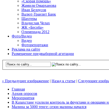
«Скорая помощь»
Жамиля Омарханова
Иван Белоусов
Валют-Транзит Банк
Шахтеры
Владислав Челах
ЖК «Бесоба»
Олимпиада 2012
Фото/Видео
Видео
Фоторепортажи
Реклама на сайте
Размещение предвыборной агитации
« Предыдущее изображение
|
Назад к статье
|
Следующее изобр
Главная
Архив опросов
Мероприятия
В Казахстане усилили контроль за фруктами и овощами н
Малина за 5000 тенге: сезон малины начался