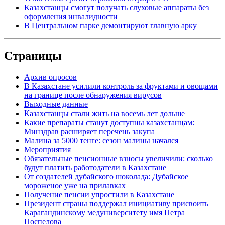
Казахстанцы смогут получать слуховые аппараты без
оформления инвалидности
В Центральном парке демонтируют главную арку
Страницы
Архив опросов
В Казахстане усилили контроль за фруктами и овощами
на границе после обнаружения вирусов
Выходные данные
Казахстанцы стали жить на восемь лет дольше
Какие препараты станут доступны казахстанцам:
Минздрав расширяет перечень закупа
Малина за 5000 тенге: сезон малины начался
Мероприятия
Обязательные пенсионные взносы увеличили: сколько
будут платить работодатели в Казахстане
От создателей дубайского шоколада: Дубайское
мороженое уже на прилавках
Получение пенсии упростили в Казахстане
Президент страны поддержал инициативу присвоить
Карагандинскому медуниверситету имя Петра
Поспелова