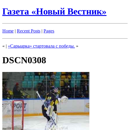
Газета «Новый Вестник»
Home
|
Recent Posts
|
Pages
«
|
«Сарыарка» стартовала с победы.
»
DSCN0308