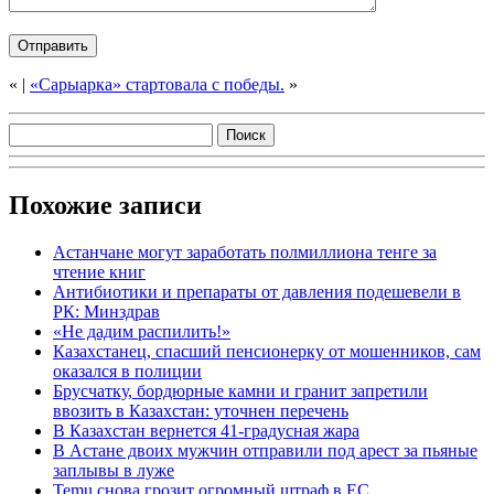
«
|
«Сарыарка» стартовала с победы.
»
Похожие записи
Астанчане могут заработать полмиллиона тенге за
чтение книг
Антибиотики и препараты от давления подешевели в
РК: Минздрав
«Не дадим распилить!»
Казахстанец, спасший пенсионерку от мошенников, сам
оказался в полиции
Брусчатку, бордюрные камни и гранит запретили
ввозить в Казахстан: уточнен перечень
В Казахстан вернется 41-градусная жара
В Астане двоих мужчин отправили под арест за пьяные
заплывы в луже
Temu снова грозит огромный штраф в ЕС