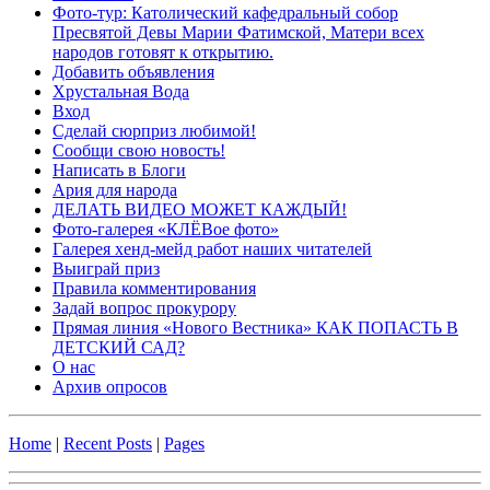
Фото-тур: Католический кафедральный собор
Пресвятой Девы Марии Фатимской, Матери всех
народов готовят к открытию.
Добавить объявления
Хрустальная Вода
Вход
Сделай сюрприз любимой!
Сообщи свою новость!
Написать в Блоги
Ария для народа
ДЕЛАТЬ ВИДЕО МОЖЕТ КАЖДЫЙ!
Фото-галерея «КЛЁВое фото»
Галерея хенд-мейд работ наших читателей
Выиграй приз
Правила комментирования
Задай вопрос прокурору
Прямая линия «Нового Вестника» КАК ПОПАСТЬ В
ДЕТСКИЙ САД?
О нас
Архив опросов
Home
|
Recent Posts
|
Pages