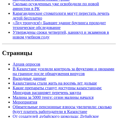
Сколько осужденных уже освободили по новой
амнистии в РК
Карагандинские стоматологи могут перестать лечить
детей бесплатно
«Лед тронулся!» Бывшее здание боулинга проходит
техническое обследование
Утверждены сроки четвертей, каникул и экзаменов в
новом учебном году
Страницы
Архив опросов
В Казахстане усилили контроль за фруктами и овощами
на границе после обнаружения вирусов
Выходные данные
Казахстанцы стали жить на восемь лет дольше
Какие препараты станут доступны казахстанцам:
Минздрав расширяет перечень закупа
Малина за 5000 тенге: сезон малины начался
Мероприятия
Обязательные пенсионные взносы увеличили: сколько
будут платить работодатели в Казахстане
От создателей дубайского шоколада: Дубайское