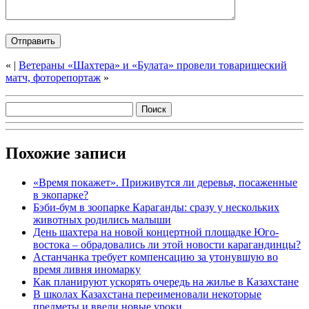
«
|
Ветераны «Шахтера» и «Булата» провели товарищеский
матч, фоторепортаж
»
Похожие записи
«Время покажет». Приживутся ли деревья, посаженные
в экопарке?
Бэби-бум в зоопарке Караганды: сразу у нескольких
животных родились малыши
День шахтера на новой концертной площадке Юго-
востока – обрадовались ли этой новости карагандинцы?
Астанчанка требует компенсацию за утонувшую во
время ливня иномарку
Как планируют ускорять очередь на жилье в Казахстане
В школах Казахстана переименовали некоторые
предметы и ввели новые уроки