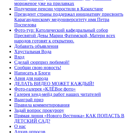
мороженое уже на прилавках
Получение пенсии упростили в Казахстане
Президент страны поддержал инициативу присвоить
Карагандинскому медуниверситету имя Петра
Поспелова
Фото-тур: Католический кафедральный собор
Пресвятой Девы Марии Фатимской, Матери всех
народов готовят к открытию.
Добавить объявления
Хрустальная Вода
Вход
Сделай сюрприз любимой!
Сообщи свою новость!
Написать в Блоги
Ария для народа
ДЕЛАТЬ ВИДЕО МОЖЕТ КАЖДЫЙ!
Фото-галерея «КЛЁВое фото»
Галерея хенд-мейд работ наших читателей
Выиграй приз
Правила комментирования
Задай вопрос прокурору
Прямая линия «Нового Вестника» КАК ПОПАСТЬ В
ДЕТСКИЙ САД?
О нас
Архив опросов