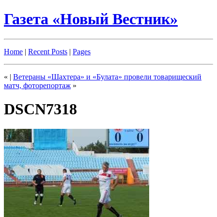
Газета «Новый Вестник»
Home
|
Recent Posts
|
Pages
«
|
Ветераны «Шахтера» и «Булата» провели товарищеский
матч, фоторепортаж
»
DSCN7318