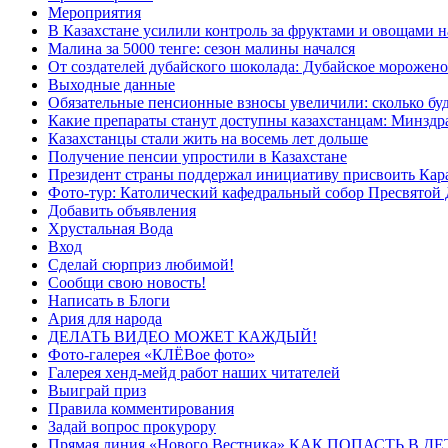
Мероприятия
В Казахстане усилили контроль за фруктами и овощами н
Малина за 5000 тенге: сезон малины начался
От создателей дубайского шоколада: Дубайское морожено
Выходные данные
Обязательные пенсионные взносы увеличили: сколько буд
Какие препараты станут доступны казахстанцам: Минздра
Казахстанцы стали жить на восемь лет дольше
Получение пенсии упростили в Казахстане
Президент страны поддержал инициативу присвоить Кар
Фото-тур: Католический кафедральный собор Пресвятой 
Добавить объявления
Хрустальная Вода
Вход
Сделай сюрприз любимой!
Сообщи свою новость!
Написать в Блоги
Ария для народа
ДЕЛАТЬ ВИДЕО МОЖЕТ КАЖДЫЙ!
Фото-галерея «КЛЁВое фото»
Галерея хенд-мейд работ наших читателей
Выиграй приз
Правила комментирования
Задай вопрос прокурору
Прямая линия «Нового Вестника» КАК ПОПАСТЬ В 