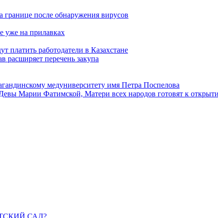
а границе после обнаружения вирусов
е уже на прилавках
ут платить работодатели в Казахстане
в расширяет перечень закупа
агандинскому медуниверситету имя Петра Поспелова
Девы Марии Фатимской, Матери всех народов готовят к открыт
ДЕТСКИЙ САД?