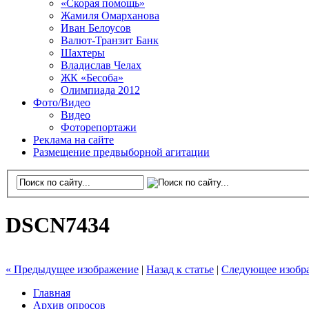
«Скорая помощь»
Жамиля Омарханова
Иван Белоусов
Валют-Транзит Банк
Шахтеры
Владислав Челах
ЖК «Бесоба»
Олимпиада 2012
Фото/Видео
Видео
Фоторепортажи
Реклама на сайте
Размещение предвыборной агитации
DSCN7434
« Предыдущее изображение
|
Назад к статье
|
Следующее изобр
Главная
Архив опросов