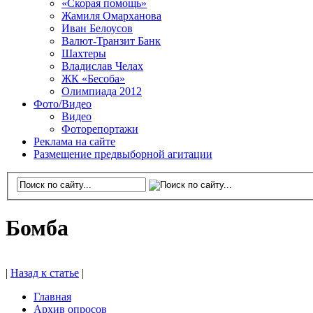
«Скорая помощь»
Жамиля Омарханова
Иван Белоусов
Валют-Транзит Банк
Шахтеры
Владислав Челах
ЖК «Бесоба»
Олимпиада 2012
Фото/Видео
Видео
Фоторепортажи
Реклама на сайте
Размещение предвыборной агитации
Бомба
|
Назад к статье
|
Главная
Архив опросов