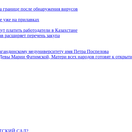
а границе после обнаружения вирусов
е уже на прилавках
ут платить работодатели в Казахстане
в расширяет перечень закупа
агандинскому медуниверситету имя Петра Поспелова
Девы Марии Фатимской, Матери всех народов готовят к открыт
ДЕТСКИЙ САД?