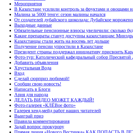
Мероприятия
В Казахстане усилили контроль за фруктами и овощами н
Малина за 5000 тенге: сезон малины начался
От создателей дубайского шоколада: Дубайское морожено
Выходные данные
Обязательные пенсионные взносы увеличили: сколько буд
Какие препараты станут доступны казахстанцам: Минздра
Казахстанцы стали жить на восемь лет дольше
Получение пенсии упростили в Казахстане
Президент страны поддержал инициативу присвоить Кар
Фото-тур: Католический кафедральный собор Пресвятой 
Добавить объявления
Хрустальная Вода
Вход
Сделай сюрприз любимой!
Сообщи свою новость!
Написать в Блоги
Ария для народа
ДЕЛАТЬ ВИДЕО МОЖЕТ КАЖДЫЙ!
Фото-галерея «КЛЁВое фото»
Галерея хенд-мейд работ наших читателей
Выиграй приз
Правила комментирования
Задай вопрос прокурору
Прямая линия «Нового Вестника» КАК ПОПАСТЬ В 