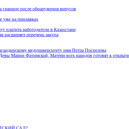
а границе после обнаружения вирусов
е уже на прилавках
ут платить работодатели в Казахстане
в расширяет перечень закупа
агандинскому медуниверситету имя Петра Поспелова
Девы Марии Фатимской, Матери всех народов готовят к открыт
ДЕТСКИЙ САД?