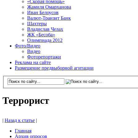
«Скорая помощь»
Жамиля Омарханова
Иван Белоусов
Валют-Транзит Банк
Шахтеры
Владислав Челах
ЖК «Бесоба»
Олимпиада 2012
Фото/Видео
Видео
Фоторепортажи
Реклама на сайте
Размещение предвыборной агитации
Террорист
|
Назад к статье
|
Главная
Архив опросов