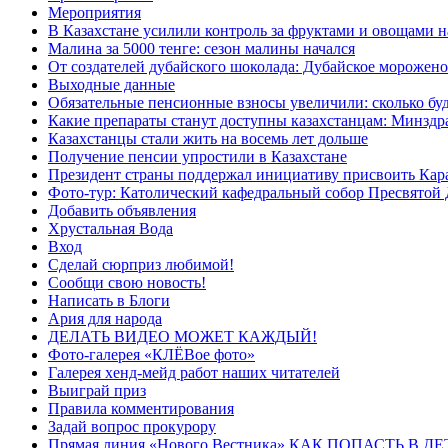
Мероприятия
В Казахстане усилили контроль за фруктами и овощами н
Малина за 5000 тенге: сезон малины начался
От создателей дубайского шоколада: Дубайское морожено
Выходные данные
Обязательные пенсионные взносы увеличили: сколько буд
Какие препараты станут доступны казахстанцам: Минздра
Казахстанцы стали жить на восемь лет дольше
Получение пенсии упростили в Казахстане
Президент страны поддержал инициативу присвоить Кар
Фото-тур: Католический кафедральный собор Пресвятой 
Добавить объявления
Хрустальная Вода
Вход
Сделай сюрприз любимой!
Сообщи свою новость!
Написать в Блоги
Ария для народа
ДЕЛАТЬ ВИДЕО МОЖЕТ КАЖДЫЙ!
Фото-галерея «КЛЁВое фото»
Галерея хенд-мейд работ наших читателей
Выиграй приз
Правила комментирования
Задай вопрос прокурору
Прямая линия «Нового Вестника» КАК ПОПАСТЬ В 