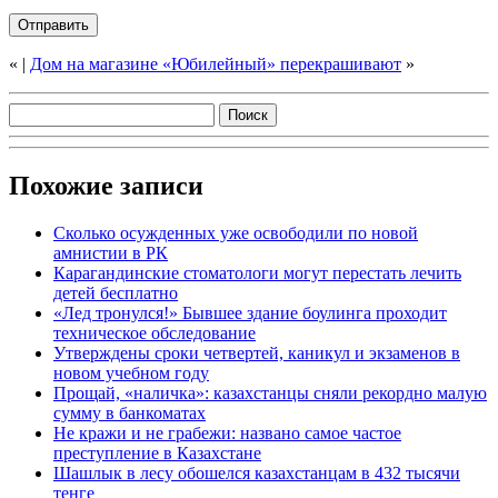
«
|
Дом на магазине «Юбилейный» перекрашивают
»
Похожие записи
Сколько осужденных уже освободили по новой
амнистии в РК
Карагандинские стоматологи могут перестать лечить
детей бесплатно
«Лед тронулся!» Бывшее здание боулинга проходит
техническое обследование
Утверждены сроки четвертей, каникул и экзаменов в
новом учебном году
Прощай, «наличка»: казахстанцы сняли рекордно малую
сумму в банкоматах
Не кражи и не грабежи: названо самое частое
преступление в Казахстане
Шашлык в лесу обошелся казахстанцам в 432 тысячи
тенге