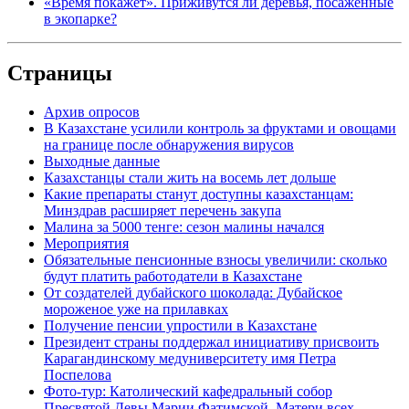
«Время покажет». Приживутся ли деревья, посаженные
в экопарке?
Страницы
Архив опросов
В Казахстане усилили контроль за фруктами и овощами
на границе после обнаружения вирусов
Выходные данные
Казахстанцы стали жить на восемь лет дольше
Какие препараты станут доступны казахстанцам:
Минздрав расширяет перечень закупа
Малина за 5000 тенге: сезон малины начался
Мероприятия
Обязательные пенсионные взносы увеличили: сколько
будут платить работодатели в Казахстане
От создателей дубайского шоколада: Дубайское
мороженое уже на прилавках
Получение пенсии упростили в Казахстане
Президент страны поддержал инициативу присвоить
Карагандинскому медуниверситету имя Петра
Поспелова
Фото-тур: Католический кафедральный собор
Пресвятой Девы Марии Фатимской, Матери всех