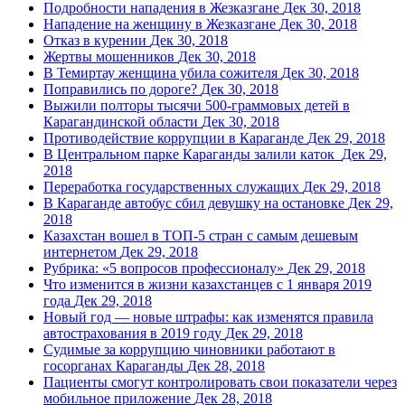
Подробности нападения в Жезказгане
Дек 30, 2018
Нападение на женщину в Жезказгане
Дек 30, 2018
Отказ в курении
Дек 30, 2018
Жертвы мошенников
Дек 30, 2018
В Темиртау женщина убила сожителя
Дек 30, 2018
Поправились по дороге?
Дек 30, 2018
Выжили полторы тысячи 500-граммовых детей в
Карагандинской области
Дек 30, 2018
Противодействие коррупции в Караганде
Дек 29, 2018
В Центральном парке Караганды залили каток
Дек 29,
2018
Переработка государственных служащих
Дек 29, 2018
В Караганде автобус сбил девушку на остановке
Дек 29,
2018
Казахстан вошел в ТОП-5 стран с самым дешевым
интернетом
Дек 29, 2018
Рубрика: «5 вопросов профессионалу»
Дек 29, 2018
Что изменится в жизни казахстанцев с 1 января 2019
года
Дек 29, 2018
Новый год — новые штрафы: как изменятся правила
автострахования в 2019 году
Дек 29, 2018
Судимые за коррупцию чиновники работают в
госорганах Караганды
Дек 28, 2018
Пациенты смогут контролировать свои показатели через
мобильное приложение
Дек 28, 2018