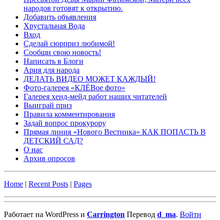
народов готовят к открытию.
Добавить объявления
Хрустальная Вода
Вход
Сделай сюрприз любимой!
Сообщи свою новость!
Написать в Блоги
Ария для народа
ДЕЛАТЬ ВИДЕО МОЖЕТ КАЖДЫЙ!
Фото-галерея «КЛЁВое фото»
Галерея хенд-мейд работ наших читателей
Выиграй приз
Правила комментирования
Задай вопрос прокурору
Прямая линия «Нового Вестника» КАК ПОПАСТЬ В
ДЕТСКИЙ САД?
О нас
Архив опросов
Home
|
Recent Posts
|
Pages
Работает на WordPress и
Carrington
Перевод
d_ma
.
Войти