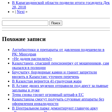
В Карагандинской области подвели итоги госаудита
Дек
28, 2018
«
|
Next
»
Похожие записи
Антибиотики и препараты от давления подешевели в
РК: Минздрав
«Не дадим распилить!»
Казахстанец, спасший пенсионерку от мошенников, сам
оказался в полиции
Брусчатку, бордюрные камни и гранит запретили
ввозить в Казахстан: уточнен перечень
В Казахстан вернется 41-градусная жара
В Астане двоих мужчин отправили под арест за пьяные
заплывы в луже
Temu снова грозит огромный штраф в ЕС
Казахстанцы смогут получать слуховые аппараты без
оформления инвалидности
В Центральном парке демонтируют главную арку