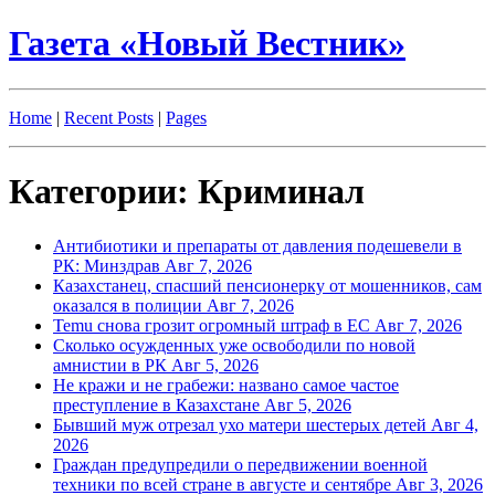
Газета «Новый Вестник»
Home
|
Recent Posts
|
Pages
Категории: Криминал
Антибиотики и препараты от давления подешевели в
РК: Минздрав
Авг 7, 2026
Казахстанец, спасший пенсионерку от мошенников, сам
оказался в полиции
Авг 7, 2026
Temu снова грозит огромный штраф в ЕС
Авг 7, 2026
Сколько осужденных уже освободили по новой
амнистии в РК
Авг 5, 2026
Не кражи и не грабежи: названо самое частое
преступление в Казахстане
Авг 5, 2026
Бывший муж отрезал ухо матери шестерых детей
Авг 4,
2026
Граждан предупредили о передвижении военной
техники по всей стране в августе и сентябре
Авг 3, 2026