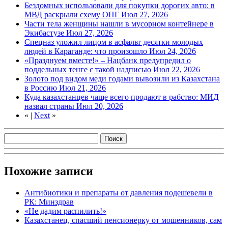
Бездомных использовали для покупки дорогих авто: в
МВД раскрыли схему ОПГ
Июл 27, 2026
Части тела женщины нашли в мусорном контейнере в
Экибастузе
Июл 27, 2026
Спецназ уложил лицом в асфальт десятки молодых
людей в Караганде: что произошло
Июл 24, 2026
«Празднуем вместе!» – Нацбанк предупредил о
поддельных тенге с такой надписью
Июл 22, 2026
Золото под видом меди годами вывозили из Казахстана
в Россию
Июл 21, 2026
Куда казахстанцев чаще всего продают в рабство: МИД
назвал страны
Июл 20, 2026
«
|
Next
»
Похожие записи
Антибиотики и препараты от давления подешевели в
РК: Минздрав
«Не дадим распилить!»
Казахстанец, спасший пенсионерку от мошенников, сам