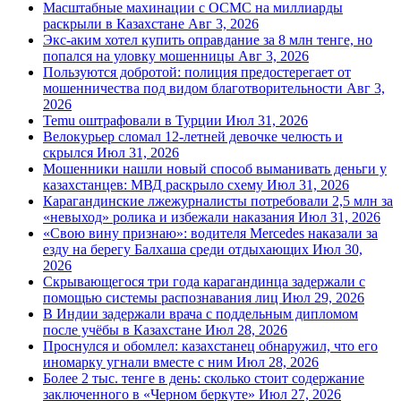
Масштабные махинации с ОСМС на миллиарды
раскрыли в Казахстане
Авг 3, 2026
Экс-аким хотел купить оправдание за 8 млн тенге, но
попался на уловку мошенницы
Авг 3, 2026
Пользуются добротой: полиция предостерегает от
мошенничества под видом благотворительности
Авг 3,
2026
Temu оштрафовали в Турции
Июл 31, 2026
Велокурьер сломал 12-летней девочке челюсть и
скрылся
Июл 31, 2026
Мошенники нашли новый способ выманивать деньги у
казахстанцев: МВД раскрыло схему
Июл 31, 2026
Карагандинские лжежурналисты потребовали 2,5 млн за
«невыход» ролика и избежали наказания
Июл 31, 2026
«Свою вину признаю»: водителя Mercedes наказали за
езду на берегу Балхаша среди отдыхающих
Июл 30,
2026
Скрывающегося три года карагандинца задержали с
помощью системы распознавания лиц
Июл 29, 2026
В Индии задержали врача с поддельным дипломом
после учёбы в Казахстане
Июл 28, 2026
Проснулся и обомлел: казахстанец обнаружил, что его
иномарку угнали вместе с ним
Июл 28, 2026
Более 2 тыс. тенге в день: сколько стоит содержание
заключенного в «Черном беркуте»
Июл 27, 2026