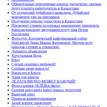
Обязательные пенсионные взносы увеличили: сколько
будут платить работодатели в Казахстане
От создателей дубайского шоколада: Дубайское
мороженое уже на прилавках
Получение пенсии упростили в Казахстане
Президент страны поддержал инициативу присвоить
Карагандинскому медуниверситету имя Петра
Поспелова
Фото-тур: Католический кафедральный собор
Пресвятой Девы Марии Фатимской, Матери всех
народов готовят к открытию.
Добавить объявления
Хрустальная Вода
Вход
Сделай сюрприз любимой!
Сообщи свою новость!
Написать в Блоги
Ария для народа
ДЕЛАТЬ ВИДЕО МОЖЕТ КАЖДЫЙ!
Фото-галерея «КЛЁВое фото»
Галерея хенд-мейд работ наших читателей
Выиграй приз
Правила комментирования
Задай вопрос прокурору