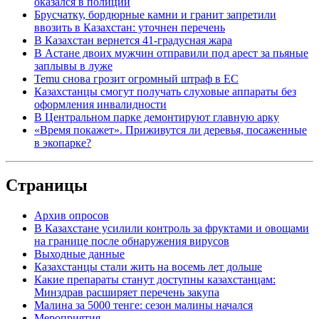
оказался в полиции
Брусчатку, бордюрные камни и гранит запретили
ввозить в Казахстан: уточнен перечень
В Казахстан вернется 41-градусная жара
В Астане двоих мужчин отправили под арест за пьяные
заплывы в луже
Temu снова грозит огромный штраф в ЕС
Казахстанцы смогут получать слуховые аппараты без
оформления инвалидности
В Центральном парке демонтируют главную арку
«Время покажет». Приживутся ли деревья, посаженные
в экопарке?
Страницы
Архив опросов
В Казахстане усилили контроль за фруктами и овощами
на границе после обнаружения вирусов
Выходные данные
Казахстанцы стали жить на восемь лет дольше
Какие препараты станут доступны казахстанцам:
Минздрав расширяет перечень закупа
Малина за 5000 тенге: сезон малины начался
Мероприятия