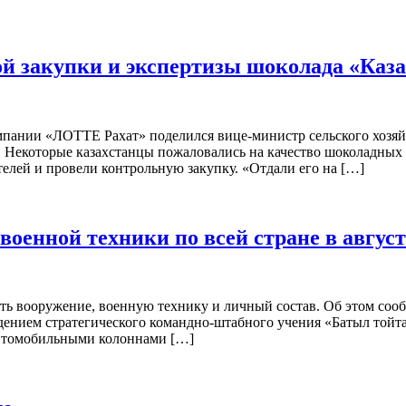
ой закупки и экспертизы шоколада «Каз
мпании «ЛОТТЕ Рахат» поделился вице-министр сельского хозяй
kz. Некоторые казахстанцы пожаловались на качество шоколадных
елей и провели контрольную закупку. «Отдали его на […]
оенной техники по всей стране в август
ать вооружение, военную технику и личный состав. Об этом соо
ведением стратегического командно-штабного учения «Батыл тойт
втомобильными колоннами […]