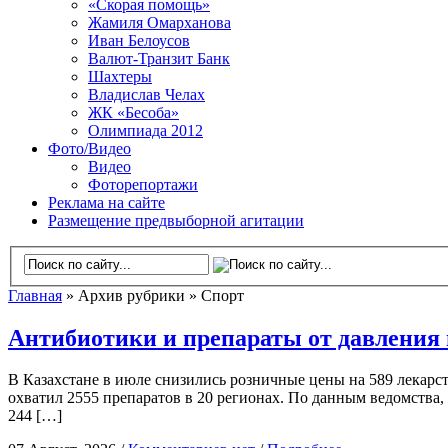
«Скорая помощь»
Жамиля Омарханова
Иван Белоусов
Валют-Транзит Банк
Шахтеры
Владислав Челах
ЖК «Бесоба»
Олимпиада 2012
Фото/Видео
Видео
Фоторепортажи
Реклама на сайте
Размещение предвыборной агитации
Главная
» Архив рубрики » Спорт
Антибиотики и препараты от давления
В Казахстане в июле снизились розничные цены на 589 лекарст
охватил 2555 препаратов в 20 регионах. По данным ведомства,
244 […]