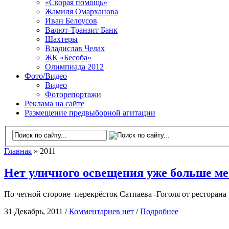
«Скорая помощь»
Жамиля Омарханова
Иван Белоусов
Валют-Транзит Банк
Шахтеры
Владислав Челах
ЖК «Бесоба»
Олимпиада 2012
Фото/Видео
Видео
Фоторепортажи
Реклама на сайте
Размещение предвыборной агитации
Главная
» 2011
Нет уличного освещения уже больше м
По четной стороне перекрёсток Сатпаева -Гоголя от ресторана
31 Декабрь, 2011 /
Комментариев нет
/
Подробнее