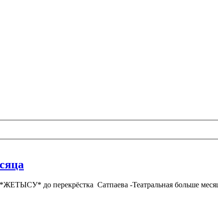
есяца
 *ЖЕТЫСУ* до перекрёстка Сатпаева -Театральная больше месяца