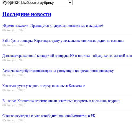
Рубрики
Последние новости
«Время покажет». Приживутся ли деревья, посаженные в экопарке?
06 Август, 2026
Бэби-бум в зоопарке Караганды: сразу у нескольких животных родились малыши
06 Август, 2026
День шахтера на новой концертной площадке Юго-востока – обрадовались ли этой нов
06 Август, 2026
Астанчанка требует компенсацию за утонувшую во время ливня иномарку
06 Август, 2026
Как планируют ускорять очередь на жилье в Казахстане
06 Август, 2026
В школах Казахстана переименовали некоторые предметы и ввели новые уроки
06 Август, 2026
Сколько осужденных уже освободили по новой амнистии в РК
05 Август, 2026