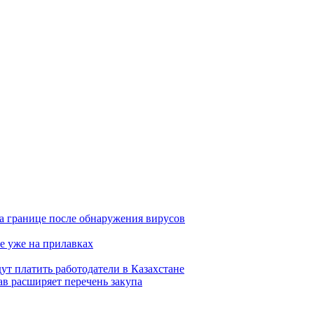
а границе после обнаружения вирусов
е уже на прилавках
ут платить работодатели в Казахстане
в расширяет перечень закупа