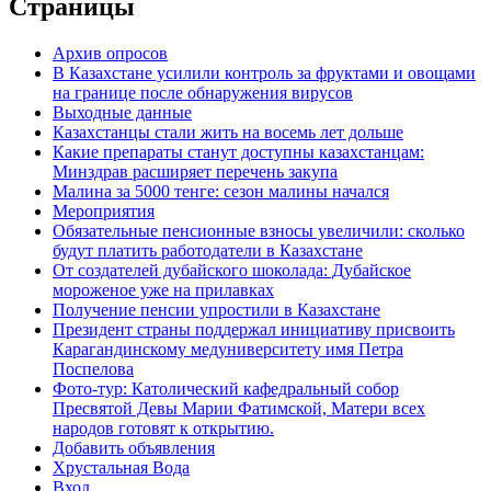
Страницы
Архив опросов
В Казахстане усилили контроль за фруктами и овощами
на границе после обнаружения вирусов
Выходные данные
Казахстанцы стали жить на восемь лет дольше
Какие препараты станут доступны казахстанцам:
Минздрав расширяет перечень закупа
Малина за 5000 тенге: сезон малины начался
Мероприятия
Обязательные пенсионные взносы увеличили: сколько
будут платить работодатели в Казахстане
От создателей дубайского шоколада: Дубайское
мороженое уже на прилавках
Получение пенсии упростили в Казахстане
Президент страны поддержал инициативу присвоить
Карагандинскому медуниверситету имя Петра
Поспелова
Фото-тур: Католический кафедральный собор
Пресвятой Девы Марии Фатимской, Матери всех
народов готовят к открытию.
Добавить объявления
Хрустальная Вода
Вход