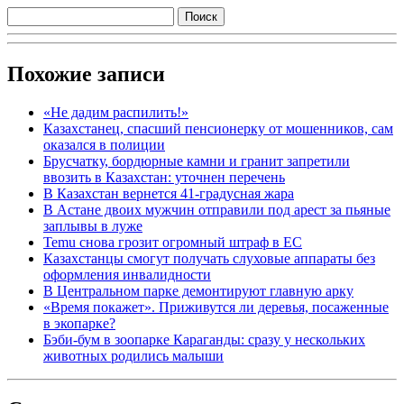
Похожие записи
«Не дадим распилить!»
Казахстанец, спасший пенсионерку от мошенников, сам
оказался в полиции
Брусчатку, бордюрные камни и гранит запретили
ввозить в Казахстан: уточнен перечень
В Казахстан вернется 41-градусная жара
В Астане двоих мужчин отправили под арест за пьяные
заплывы в луже
Temu снова грозит огромный штраф в ЕС
Казахстанцы смогут получать слуховые аппараты без
оформления инвалидности
В Центральном парке демонтируют главную арку
«Время покажет». Приживутся ли деревья, посаженные
в экопарке?
Бэби-бум в зоопарке Караганды: сразу у нескольких
животных родились малыши