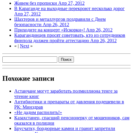
Живем без прописки
Апр 27, 2012
В Караганде на выходные перекроют несколько дорог
Апр 27, 2012
Шахтеров и металлургов поздравили с Днем
безопасности
Апр 26, 2012
Приходите на концерт «Искорки»!
Апр 26, 2012
Карагандинцев просят советовать, кто из сотрудников
финпола должен пройти аттестацию
Апр 26, 2012
«
|
Next
»
Похожие записи
Астанчане могут заработать полмиллиона тенге за
чтение книг
Антибиотики и препараты от давления подешевели в
РК: Минздрав
«Не дадим распилить!»
Казахстанец, спасший пенсионерку от мошенников, сам
оказался в полиции
Брусчатку, бордюрные камни и гранит запретили