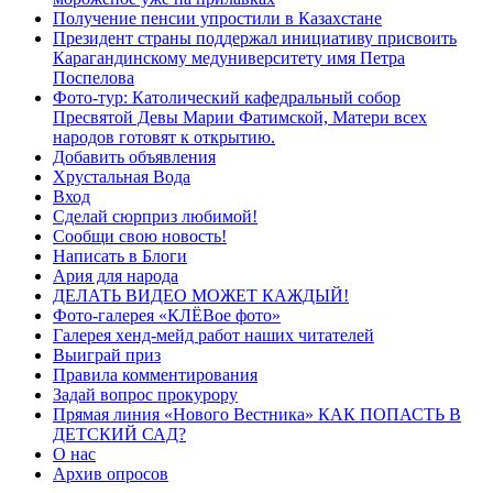
Получение пенсии упростили в Казахстане
Президент страны поддержал инициативу присвоить
Карагандинскому медуниверситету имя Петра
Поспелова
Фото-тур: Католический кафедральный собор
Пресвятой Девы Марии Фатимской, Матери всех
народов готовят к открытию.
Добавить объявления
Хрустальная Вода
Вход
Сделай сюрприз любимой!
Сообщи свою новость!
Написать в Блоги
Ария для народа
ДЕЛАТЬ ВИДЕО МОЖЕТ КАЖДЫЙ!
Фото-галерея «КЛЁВое фото»
Галерея хенд-мейд работ наших читателей
Выиграй приз
Правила комментирования
Задай вопрос прокурору
Прямая линия «Нового Вестника» КАК ПОПАСТЬ В
ДЕТСКИЙ САД?
О нас
Архив опросов