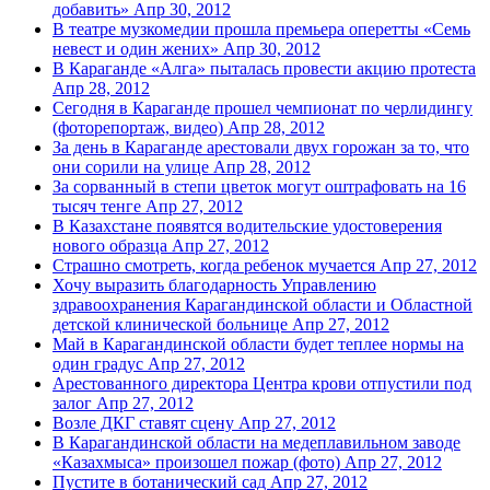
добавить»
Апр 30, 2012
В театре музкомедии прошла премьера оперетты «Семь
невест и один жених»
Апр 30, 2012
В Караганде «Алга» пыталась провести акцию протеста
Апр 28, 2012
Сегодня в Караганде прошел чемпионат по черлидингу
(фоторепортаж, видео)
Апр 28, 2012
За день в Караганде арестовали двух горожан за то, что
они сорили на улице
Апр 28, 2012
За сорванный в степи цветок могут оштрафовать на 16
тысяч тенге
Апр 27, 2012
В Казахстане появятся водительские удостоверения
нового образца
Апр 27, 2012
Страшно смотреть, когда ребенок мучается
Апр 27, 2012
Хочу выразить благодарность Управлению
здравоохранения Карагандинской области и Областной
детской клинической больнице
Апр 27, 2012
Май в Карагандинской области будет теплее нормы на
один градус
Апр 27, 2012
Арестованного директора Центра крови отпустили под
залог
Апр 27, 2012
Возле ДКГ ставят сцену
Апр 27, 2012
В Карагандинской области на медеплавильном заводе
«Казахмыса» произошел пожар (фото)
Апр 27, 2012
Пустите в ботанический сад
Апр 27, 2012