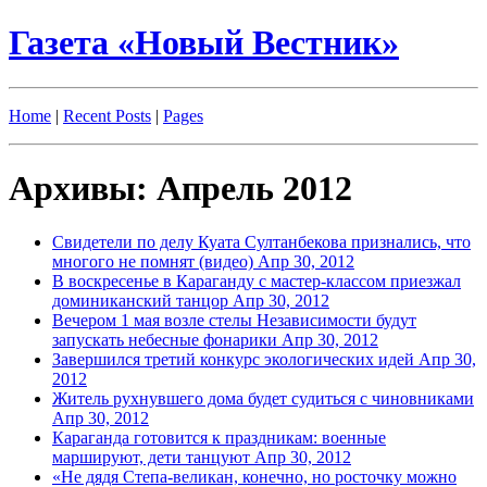
Газета «Новый Вестник»
Home
|
Recent Posts
|
Pages
Архивы: Апрель 2012
Свидетели по делу Куата Султанбекова признались, что
многого не помнят (видео)
Апр 30, 2012
В воскресенье в Караганду с мастер-классом приезжал
доминиканский танцор
Апр 30, 2012
Вечером 1 мая возле стелы Независимости будут
запускать небесные фонарики
Апр 30, 2012
Завершился третий конкурс экологических идей
Апр 30,
2012
Житель рухнувшего дома будет судиться с чиновниками
Апр 30, 2012
Караганда готовится к праздникам: военные
маршируют, дети танцуют
Апр 30, 2012
«Не дядя Степа-великан, конечно, но росточку можно