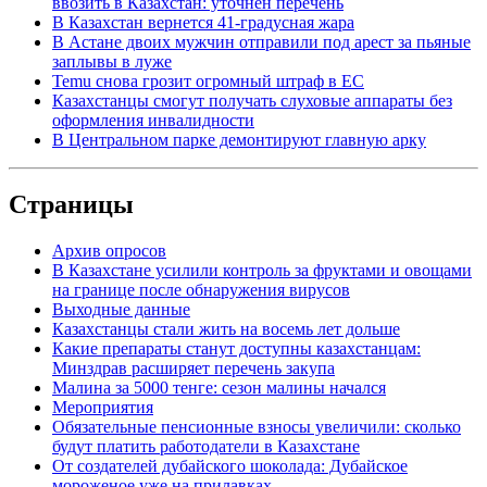
ввозить в Казахстан: уточнен перечень
В Казахстан вернется 41-градусная жара
В Астане двоих мужчин отправили под арест за пьяные
заплывы в луже
Temu снова грозит огромный штраф в ЕС
Казахстанцы смогут получать слуховые аппараты без
оформления инвалидности
В Центральном парке демонтируют главную арку
Страницы
Архив опросов
В Казахстане усилили контроль за фруктами и овощами
на границе после обнаружения вирусов
Выходные данные
Казахстанцы стали жить на восемь лет дольше
Какие препараты станут доступны казахстанцам:
Минздрав расширяет перечень закупа
Малина за 5000 тенге: сезон малины начался
Мероприятия
Обязательные пенсионные взносы увеличили: сколько
будут платить работодатели в Казахстане
От создателей дубайского шоколада: Дубайское
мороженое уже на прилавках