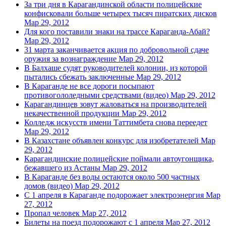
За три дня в Карагандинской области полицейские
конфисковали больше четырех тысяч пиратских дисков
Мар 29, 2012
Для кого поставили знаки на трассе Караганда-Абай?
Мар 29, 2012
31 марта заканчивается акция по добровольной сдаче
оружия за вознаграждение
Мар 29, 2012
В Балхаше судят руководителей колонии, из которой
пытались сбежать заключенные
Мар 29, 2012
В Караганде не все дороги посыпают
противогололедными средствами (видео)
Мар 29, 2012
Карагандинцев зовут жаловаться на производителей
некачественной продукции
Мар 29, 2012
Колледж искусств имени Таттимбета снова переедет
Мар 29, 2012
В Казахстане объявлен конкурс для изобретателей
Мар
29, 2012
Карагандинские полицейские поймали автоугонщика,
бежавшего из Астаны
Мар 29, 2012
В Караганде без воды остаются около 500 частных
домов (видео)
Мар 29, 2012
С 1 апреля в Караганде подорожает электроэнергия
Мар
27, 2012
Пропал человек
Мар 27, 2012
Билеты на поезд подорожают с 1 апреля
Мар 27, 2012