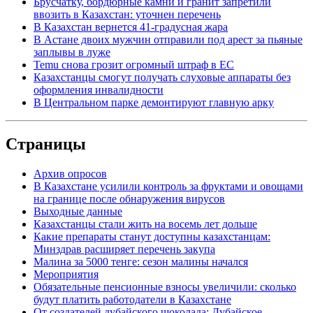
Брусчатку, бордюрные камни и гранит запретили
ввозить в Казахстан: уточнен перечень
В Казахстан вернется 41-градусная жара
В Астане двоих мужчин отправили под арест за пьяные
заплывы в луже
Temu снова грозит огромный штраф в ЕС
Казахстанцы смогут получать слуховые аппараты без
оформления инвалидности
В Центральном парке демонтируют главную арку
Страницы
Архив опросов
В Казахстане усилили контроль за фруктами и овощами
на границе после обнаружения вирусов
Выходные данные
Казахстанцы стали жить на восемь лет дольше
Какие препараты станут доступны казахстанцам:
Минздрав расширяет перечень закупа
Малина за 5000 тенге: сезон малины начался
Мероприятия
Обязательные пенсионные взносы увеличили: сколько
будут платить работодатели в Казахстане
От создателей дубайского шоколада: Дубайское