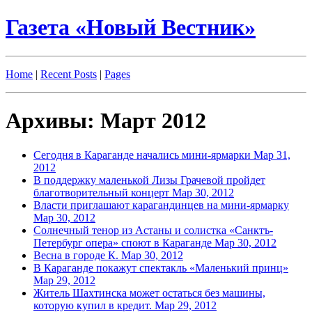
Газета «Новый Вестник»
Home
|
Recent Posts
|
Pages
Архивы: Март 2012
Сегодня в Караганде начались мини-ярмарки
Мар 31,
2012
В поддержку маленькой Лизы Грачевой пройдет
благотворительный концерт
Мар 30, 2012
Власти приглашают карагандинцев на мини-ярмарку
Мар 30, 2012
Солнечный тенор из Астаны и солистка «Санктъ-
Петербург опера» споют в Караганде
Мар 30, 2012
Весна в городе К.
Мар 30, 2012
В Караганде покажут спектакль «Маленький принц»
Мар 29, 2012
Житель Шахтинска может остаться без машины,
которую купил в кредит.
Мар 29, 2012