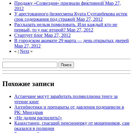
Продажу «Созвездия» признали фиктивной
Мар 27,
2012
У арестованного бизнесмена Куата Султанбекова истек
срок содержания под стражей
Мар 27, 2012
Рассказать нельзя помиловать. Или каждый кто не
первый, то у нас второй?
Мар 27, 2012
Стартует блог
Мар 27, 2012
В городском акимате 29 марта — день открытых дверей
Мар 27, 2012
«
|
Next
»
Похожие записи
Астанчане могут заработать полмиллиона тенге за
чтение книг
Антибиотики и препараты от давления подешевели в
РК: Минздрав
«Не дадим распилить!»
Казахстанец, спасший пенсионерку от мошенников, сам
оказался в полиции