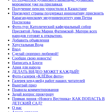
мороженое уже на прилавках
Получение пенсии упростили в Казахстане
Президент страны поддержал инициативу присвоить
Карагандинскому медуниверситету имя Петра
Поспелова
Фото-тур: Католический кафедральный собор
Пресвятой Девы Марии Фатимской, Матери всех
народов готовят к открытию.
Добавить объявления
Хрустальная Вода
Вход
Сделай сюрприз любимой!
Сообщи свою новость!
Написать в Блоги
Ария для народа
ДЕЛАТЬ ВИДЕО МОЖЕТ КАЖДЫЙ!
Фото-галерея «КЛЁВое фото»
Галерея хенд-мейд работ наших читателей
Выиграй приз
Правила комментирования
Задай вопрос прокурору
Прямая линия «Нового Вестника» КАК ПОПАСТЬ В
ДЕТСКИЙ САД?
О нас