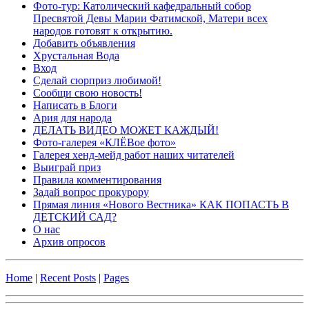
Фото-тур: Католический кафедральный собор
Пресвятой Девы Марии Фатимской, Матери всех
народов готовят к открытию.
Добавить объявления
Хрустальная Вода
Вход
Сделай сюрприз любимой!
Сообщи свою новость!
Написать в Блоги
Ария для народа
ДЕЛАТЬ ВИДЕО МОЖЕТ КАЖДЫЙ!
Фото-галерея «КЛЁВое фото»
Галерея хенд-мейд работ наших читателей
Выиграй приз
Правила комментирования
Задай вопрос прокурору
Прямая линия «Нового Вестника» КАК ПОПАСТЬ В
ДЕТСКИЙ САД?
О нас
Архив опросов
Home
|
Recent Posts
|
Pages