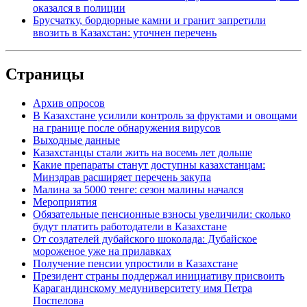
оказался в полиции
Брусчатку, бордюрные камни и гранит запретили
ввозить в Казахстан: уточнен перечень
Страницы
Архив опросов
В Казахстане усилили контроль за фруктами и овощами
на границе после обнаружения вирусов
Выходные данные
Казахстанцы стали жить на восемь лет дольше
Какие препараты станут доступны казахстанцам:
Минздрав расширяет перечень закупа
Малина за 5000 тенге: сезон малины начался
Мероприятия
Обязательные пенсионные взносы увеличили: сколько
будут платить работодатели в Казахстане
От создателей дубайского шоколада: Дубайское
мороженое уже на прилавках
Получение пенсии упростили в Казахстане
Президент страны поддержал инициативу присвоить
Карагандинскому медуниверситету имя Петра
Поспелова