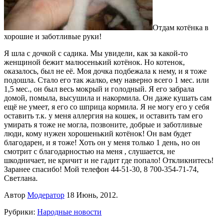
Отдам котёнка в
хорошие и заботливые руки!
Я шла с дочкой с садика. Мы увидели, как за какой-то
женщиной бежит малюсенький котёнок. Но котенок,
оказалось, был не её. Моя дочка подбежала к нему, и я тоже
подошла. Стало его так жалко, ему наверно всего 1 мес. или
1,5 мес., он был весь мокрый и голодный. Я его забрала
домой, помыла, высушила и накормила. Он даже кушать сам
ещё не умеет, я его со шприца кормила. Я не могу его у себя
оставить т.к. у меня аллергия на кошек, и оставить там его
умирать я тоже не могла, позвоните, добрые и заботливые
люди, кому нужен хорошенький котёнок! Он вам будет
благодарен, и я тоже! Хоть он у меня только 1 день, но он
смотрит с благодарностью на меня , слушается, не
шкодничает, не кричит и не гадит где попало! Откликнитесь!
Заранее спасибо! Мой телефон 44-51-30, 8 700-354-71-74,
Светлана.
Автор
Модератор
18 Июнь, 2012.
Рубрики:
Народные новости