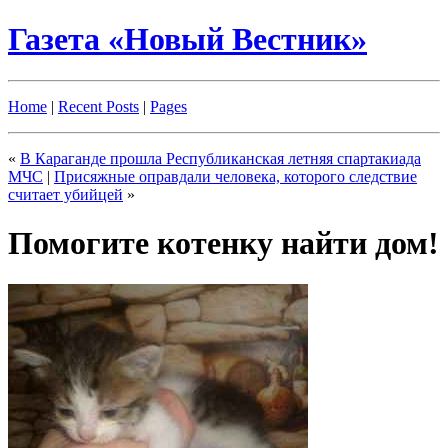
Газета «Новый Вестник»
Home
|
Recent Posts
|
Pages
«
В Караганде прошла Республиканская летняя спартакиада
МЧС
|
Присяжные оправдали человека, которого следствие
считает убийцей
»
Помогите котенку найти дом!