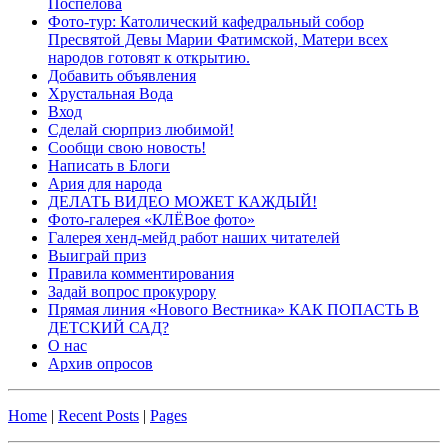
Поспелова
Фото-тур: Католический кафедральный собор
Пресвятой Девы Марии Фатимской, Матери всех
народов готовят к открытию.
Добавить объявления
Хрустальная Вода
Вход
Сделай сюрприз любимой!
Сообщи свою новость!
Написать в Блоги
Ария для народа
ДЕЛАТЬ ВИДЕО МОЖЕТ КАЖДЫЙ!
Фото-галерея «КЛЁВое фото»
Галерея хенд-мейд работ наших читателей
Выиграй приз
Правила комментирования
Задай вопрос прокурору
Прямая линия «Нового Вестника» КАК ПОПАСТЬ В
ДЕТСКИЙ САД?
О нас
Архив опросов
Home
|
Recent Posts
|
Pages