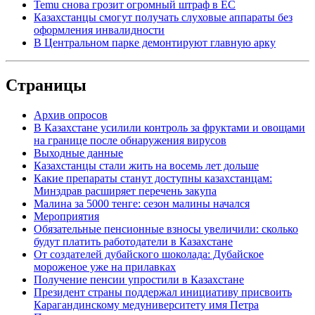
Temu снова грозит огромный штраф в ЕС
Казахстанцы смогут получать слуховые аппараты без
оформления инвалидности
В Центральном парке демонтируют главную арку
Страницы
Архив опросов
В Казахстане усилили контроль за фруктами и овощами
на границе после обнаружения вирусов
Выходные данные
Казахстанцы стали жить на восемь лет дольше
Какие препараты станут доступны казахстанцам:
Минздрав расширяет перечень закупа
Малина за 5000 тенге: сезон малины начался
Мероприятия
Обязательные пенсионные взносы увеличили: сколько
будут платить работодатели в Казахстане
От создателей дубайского шоколада: Дубайское
мороженое уже на прилавках
Получение пенсии упростили в Казахстане
Президент страны поддержал инициативу присвоить
Карагандинскому медуниверситету имя Петра