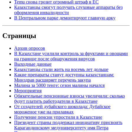
Temu снова грозит огромный штраф в ЕС
Казахстанцы смогут получать слуховые аппараты без
оформления инвалидности
В Центральном парке демонтируют главную арку
Страницы
Архив опросов
В Казахстане усилили контроль за фруктами и овощами
на границе после обнаружения вирусов
Выходные данные
Казахстанцы стали жить на восемь лет дольше
Какие препараты станут доступны казахстанцам:
Минздрав расширяет перечень закупа
Малина за 5000 тенге: сезон малины начался
Мероприятия
Обязательные пенсионные взносы увеличили: сколько
будут платить работодатели в Казахстане
От создателей дубайского шоколада: Дубайское
мороженое уже на прилавках
Получение пенсии упростили в Казахстане
Президент страны поддержал инициативу присвоить
Карагандинскому медуниверситету имя Петра