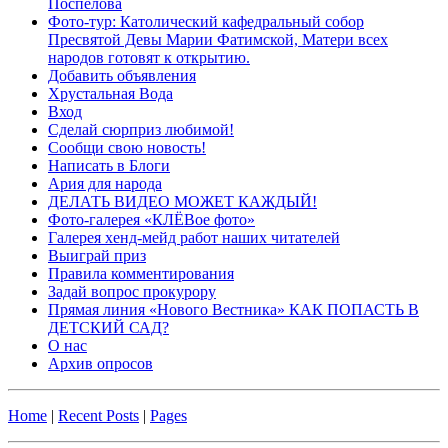
Поспелова
Фото-тур: Католический кафедральный собор
Пресвятой Девы Марии Фатимской, Матери всех
народов готовят к открытию.
Добавить объявления
Хрустальная Вода
Вход
Сделай сюрприз любимой!
Сообщи свою новость!
Написать в Блоги
Ария для народа
ДЕЛАТЬ ВИДЕО МОЖЕТ КАЖДЫЙ!
Фото-галерея «КЛЁВое фото»
Галерея хенд-мейд работ наших читателей
Выиграй приз
Правила комментирования
Задай вопрос прокурору
Прямая линия «Нового Вестника» КАК ПОПАСТЬ В
ДЕТСКИЙ САД?
О нас
Архив опросов
Home
|
Recent Posts
|
Pages