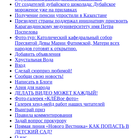
От создателей дубайского шоколада: Дубайское
мороженое уже на прилавках
Получение пенсии упростили в Казахстане
Президент страны поддержал инициативу присвоить
Карагандинскому медуниверситету имя Петра
Поспелова
Фото-тур: Католический кафедральный собор
Пресвятой Девы Марии Фатимской, Матери всех
народов готовят к открытию.
Добавить объявления
Хрустальная Вода
Вход
Сделай сюрприз любимой!
Сообщи свою новость!
Написать в Блоги
Ария для народа
ДЕЛАТЬ ВИДЕО МОЖЕТ КАЖДЫЙ!
Фото-галерея «КЛЁВое фото»
Галерея хенд-мейд работ наших читателей
Выиграй приз
Правила комментирования
Задай вопрос прокурору
Прямая линия «Нового Вестника» КАК ПОПАСТЬ В
ДЕТСКИЙ САД?
О нас