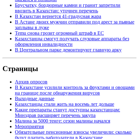
Брусчатку, бордюрные камни и гранит запретили
ввозить в Казахстан: уточнен перечень
В Казахстан вернется 41-градусная жара
В Астане двоих мужчин отправили под арест за пьяные
заплывы в луже
Temu снова грозит огромный штраф в ЕС
Казахстанцы смогут получать слуховые аппараты без
оформления инвалидности
В Центральном парке демонтируют главную арку
Страницы
Архив опросов
В Казахстане усилили контроль за фруктами и овощами
на границе после обнаружения вирусов
Выходные данные
Казахстанцы стали жить на восемь лет дольше
Какие препараты станут доступны казахстанцам:
Минздрав расширяет перечень закупа
Малина за 5000 тенге: сезон малины начался
Мероприятия
Обязательные пенсионные взносы увеличили: сколько
будут платить работодатели в Казахстане