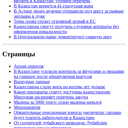
ввозить в Казахстан: уточнен перечень
В Казахстан вернется 41-градусная жара
В Астане двоих мужчин отправили под арест за пьяные
заплывы в луже
Temu снова грозит огромный штраф в ЕС
Казахстанцы смогут получать слуховые аппараты без
оформления инвалидности
В Центральном парке демонтируют главную арку
Страницы
Архив опросов
В Казахстане усилили контроль за фруктами и овощами
на границе после обнаружения вирусов
Выходные данные
Казахстанцы стали жить на восемь лет дольше
Какие препараты станут доступны казахстанцам:
Минздрав расширяет перечень закупа
Малина за 5000 тенге: сезон малины начался
Мероприятия
Обязательные пенсионные взносы увеличили: сколько
будут платить работодатели в Казахстане
От создателей дубайского шоколада: Дубайское
мороженое уже на прилавках