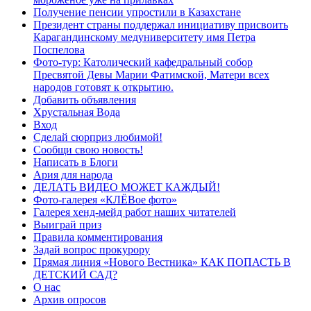
Получение пенсии упростили в Казахстане
Президент страны поддержал инициативу присвоить
Карагандинскому медуниверситету имя Петра
Поспелова
Фото-тур: Католический кафедральный собор
Пресвятой Девы Марии Фатимской, Матери всех
народов готовят к открытию.
Добавить объявления
Хрустальная Вода
Вход
Сделай сюрприз любимой!
Сообщи свою новость!
Написать в Блоги
Ария для народа
ДЕЛАТЬ ВИДЕО МОЖЕТ КАЖДЫЙ!
Фото-галерея «КЛЁВое фото»
Галерея хенд-мейд работ наших читателей
Выиграй приз
Правила комментирования
Задай вопрос прокурору
Прямая линия «Нового Вестника» КАК ПОПАСТЬ В
ДЕТСКИЙ САД?
О нас
Архив опросов