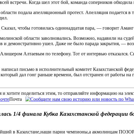
всей встречи. Когда шел этот бой, команда соперников обходила 
 области подала апелляционный протест. Апелляция подается в 
дил.
 Сказал, чтобы готовилась одиннадцатая пара, — говорит Аманг
олинской области заволновались. Возможно, надавили на судей.
в и демонстративно ушел. Даже не было парада закрытия, — во
 Алишером Алтаевым по телефону. Тот от интервью отказался. С
 написал письмо в исполнительный комитет Казахстанской феде
, который дал гонг раньше времени, был отстранен от работы на 
 и хотите поделиться этим, то отправляйте информацию на эле
Почта
лась 1/4 финала Кубка Казахстанской федерации 
нейший в Казахстане,наши парни чемпионы,а акмолинцам ПОЗОР