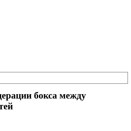
дерации бокса между
тей