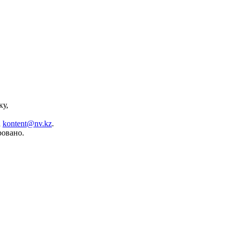
ку,
а
kontent@nv.kz
.
ровано.