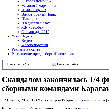
«Скорая помощь»
Жамиля Омарханова
Иван Белоусов
Валют-Транзит Банк
Шахтеры
Владислав Челах
ЖК «Бесоба»
Олимпиада 2012
Фото/Видео
Видео
Фоторепортажи
Реклама на сайте
Размещение предвыборной агитации
Скандалом закончилась 1/4 ф
сборными командами Караган
12 Ноябрь, 2012 |
1 069 просмотров
Рубрика:
Свежие новости
|
Карагандинские боксеры уверены, что их засудили