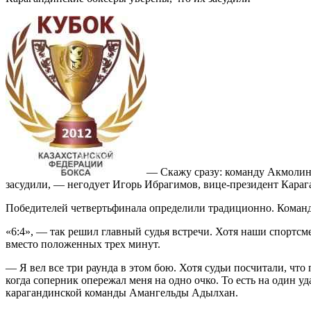
— Скажу сразу: команду Акмолинск
засудили, — негодует Игорь Ибрагимов, вице-президент Караг
Победителей четвертьфинала определили традиционно. Команды
«6:4», — так решил главный судья встречи. Хотя наши спортсм
вместо положенных трех минут.
— Я вел все три раунда в этом бою. Хотя судьи посчитали, что
когда соперник опережал меня на одно очко. То есть на один у
карагандинской команды Амангельды Адылхан.