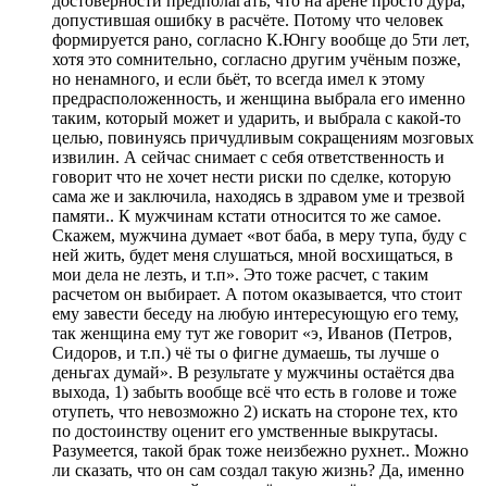
достоверности предполагать, что на арене просто дура,
допустившая ошибку в расчёте. Потому что человек
формируется рано, согласно К.Юнгу вообще до 5ти лет,
хотя это сомнительно, согласно другим учёным позже,
но ненамного, и если бьёт, то всегда имел к этому
предрасположенность, и женщина выбрала его именно
таким, который может и ударить, и выбрала с какой-то
целью, повинуясь причудливым сокращениям мозговых
извилин. А сейчас снимает с себя ответственность и
говорит что не хочет нести риски по сделке, которую
сама же и заключила, находясь в здравом уме и трезвой
памяти.. К мужчинам кстати относится то же самое.
Скажем, мужчина думает «вот баба, в меру тупа, буду с
ней жить, будет меня слушаться, мной восхищаться, в
мои дела не лезть, и т.п». Это тоже расчет, с таким
расчетом он выбирает. А потом оказывается, что стоит
ему завести беседу на любую интересующую его тему,
так женщина ему тут же говорит «э, Иванов (Петров,
Сидоров, и т.п.) чё ты о фигне думаешь, ты лучше о
деньгах думай». В результате у мужчины остаётся два
выхода, 1) забыть вообще всё что есть в голове и тоже
отупеть, что невозможно 2) искать на стороне тех, кто
по достоинству оценит его умственные выкрутасы.
Разумеется, такой брак тоже неизбежно рухнет.. Можно
ли сказать, что он сам создал такую жизнь? Да, именно