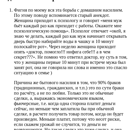
Фигня по моему вся эта борьба с домашним насилием.
По этому поводу вспоминается старый анекдот.
Женщина приходит к психологу и говорит «меня муж
бьёт каждый раз как приходит с работы. Окажите мне
психологическую помощь». Психолог отвечает «окей, я
знаю че делать, каждый раз как муж начинает открывать
дверь быстро набирайте воды в чашку и 10 минут
полоскайте рот». Через неделю женщина приходит
опять «доктор, помогло!!! нифига себе!!! а в чем
секрет???». Не помню что ответил доктор, ну суть в том,
что у женщины первые 10 минут при встрече мужа был
занят рот, она не говорила ни слова и именно это спасло
ситуацию в семье )
Причина же бытового насилия в том, что 90% браков
(традиционных, гражданских, и т.п.) это по сути браки
по расчёту, а не по любви. Только это не обычные
сделки, а, выражаясь экономическим языком,
фьючерсные, т.е. когда одна сторона платит деньги
сейчас, но меньше чем заплатила бы при обычной
сделке, в расчете получить товар потом, когда он будет
произведен. Меньше платит, потому что несет риски,
если скажем урожай не случится, то деньги не
возвращаются. Но такая сделка это тоже сделка, и она