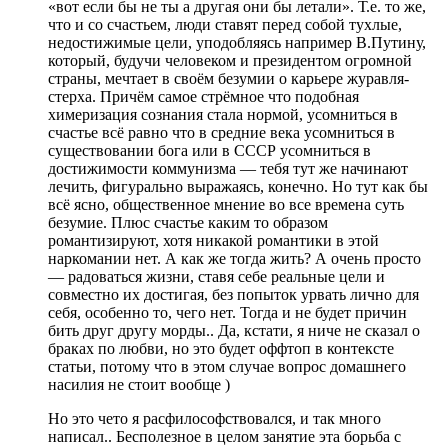
«вот если бы не ты а другая они бы летали». Т.е. то же,
что и со счастьем, люди ставят перед собой тухлые,
недостижимые цели, уподобляясь например В.Путину,
который, будучи человеком и президентом огромной
страны, мечтает в своём безумии о карьере журавля-
стерха. Причём самое стрёмное что подобная
химеризация сознания стала нормой, усомниться в
счастье всё равно что в средние века усомниться в
существовании бога или в СССР усомниться в
достижимости коммунизма — тебя тут же начинают
лечить, фигурально выражаясь, конечно. Но тут как бы
всё ясно, общественное мнение во все времена суть
безумие. Плюс счастье каким то образом
романтизируют, хотя никакой романтики в этой
наркомании нет. А как же тогда жить? А очень просто
— радоваться жизни, ставя себе реальные цели и
совместно их достигая, без попыток урвать лично для
себя, особенно то, чего нет. Тогда и не будет причин
бить друг другу морды.. Да, кстати, я ниче не сказал о
браках по любви, но это будет оффтоп в контексте
статьи, потому что в этом случае вопрос домашнего
насилия не стоит вообще )
Но это чето я расфилософствовался, и так много
написал.. Бесполезное в целом занятие эта борьба с