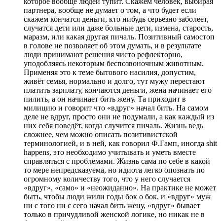
которое вообще людей тупит. Скажем человек, выбирая
партнера, вообще не думает о том, а что будет если
скажем кончатся деньги, кто нибудь серьезно заболеет,
случатся дети или даже больные дети, измена, старость,
маразм, или какая другая пичаль. Позитивный самостоп
в голове не позволяет об этом думать, и в результате
люди принимают решения чисто рефлекторно,
уподобляясь некоторым беспозвоночным животным.
Применяя это к теме бытового насилия, допустим,
живёт семья, нормально и долго, тут мужу перестают
платить зарплату, кончаются деньги, жена начинает его
пилить, а он начинает бить жену. Та приходит в
милицию и говорит что «вдруг» начал бить. На самом
деле не вдруг, просто они не подумали, а как каждый из
них себя поведёт, когда случится пичаль. Жизнь ведь
сложнее, чем можно описать позитивистской
терминологией, и в ней, как говорил Ф.Гамп, иногда shit
happens, это необходимо учитывать и уметь вместе
справляться с проблемами. Жизнь сама по себе в какой
то мере непредсказуема, но идиота легко опознать по
огромному количеству того, что у него случается
«вдруг», «само» и «неожиданно». На практике не может
быть, чтобы люди жили годы бок о бок, и «вдруг» муж
ни с того ни с сего начал бить жену, «вдруг» бывает
только в причудливой женской логике, но никак не в