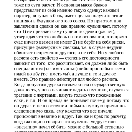
тоже по сути расчет. И основная масса браков
представляет из себя именно такую сделку: каждый
партнер, вступая в брак, имеет целью получить некие
ништяки в будущем от этого союза. Но при этом при
заключении сделки он как правило жульничает, потому
что 1) не признаёт саму сущность сделки (расчёт),
утверждая что это любовь на том основании, что прямо
счас ничего взамен не имеет 2) не берёт на себя риски,
присущие фьючерсным сделкам, т.е. в случае неудачи
обвиняет непременно другого, а не себя. Но у любого
расчета есть свойство — степень его достоверности
зависит от того, кто рассчитывает, он должен либо быть
специалистом (т.е. иметь опыт) либо просто быть семи
пядей во лбу (т.е. иметь ум), а лучше и то и другое
вместе. Это правило действует для любого расчета.
Когда допустим дурака назначают на государственную
должность, у него начинают падать спутники, случаться
трагедии с жертвами, вянуть только что посаженные
ёлки, и т.п. И он правда не понимает почему, потому что
он дурак и не в состоянии поймать нужную причинно-
следственную связь, ему кажется что все пичали
происходят внезапно и вдруг. Так же и брак по расчёту,
когда женщина говорит что мужчина «вдруг» или
«внезапно» начал её бить, можно с большой степенью