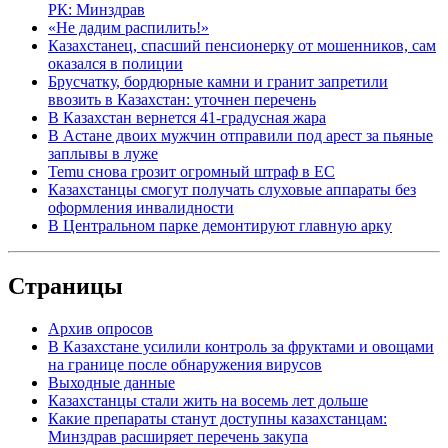
РК: Минздрав
«Не дадим распилить!»
Казахстанец, спасший пенсионерку от мошенников, сам
оказался в полиции
Брусчатку, бордюрные камни и гранит запретили
ввозить в Казахстан: уточнен перечень
В Казахстан вернется 41-градусная жара
В Астане двоих мужчин отправили под арест за пьяные
заплывы в луже
Temu снова грозит огромный штраф в ЕС
Казахстанцы смогут получать слуховые аппараты без
оформления инвалидности
В Центральном парке демонтируют главную арку
Страницы
Архив опросов
В Казахстане усилили контроль за фруктами и овощами
на границе после обнаружения вирусов
Выходные данные
Казахстанцы стали жить на восемь лет дольше
Какие препараты станут доступны казахстанцам:
Минздрав расширяет перечень закупа