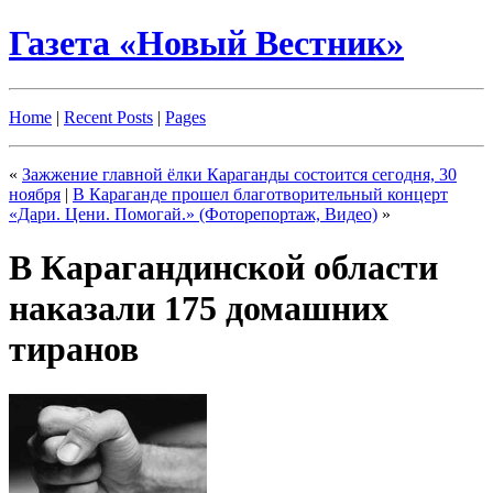
Газета «Новый Вестник»
Home
|
Recent Posts
|
Pages
«
Зажжение главной ёлки Караганды состоится сегодня, 30
ноября
|
В Караганде прошел благотворительный концерт
«Дари. Цени. Помогай.» (Фоторепортаж, Видео)
»
В Карагандинской области
наказали 175 домашних
тиранов