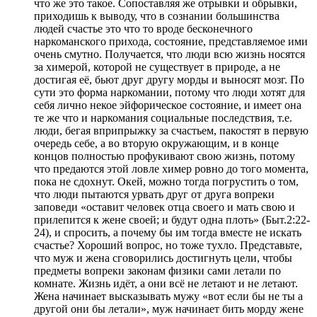
что же это такое. Сопоставляя же отрывки и обрывки,
приходишь к выводу, что в сознании большинства
людей счастье это что то вроде бесконечного
наркоманского прихода, состояние, представляемое ими
очень смутно. Получается, что люди всю жизнь носятся
за химерой, которой не существует в природе, а не
достигая её, бьют друг другу морды и выносят мозг. По
сути это форма наркомании, потому что люди хотят для
себя лично некое эйфорическое состояние, и имеет она
те же что и наркомания социальные последствия, т.е.
люди, бегая вприпрыжку за счастьем, пакостят в первую
очередь себе, а во вторую окружающим, и в конце
концов полностью профукивают свою жизнь, потому
что предаются этой ловле химер ровно до того момента,
пока не сдохнут. Окей, можно тогда погрустить о том,
что люди пытаются урвать друг от друга вопреки
заповеди «оставит человек отца своего и мать свою и
прилепится к жене своей; и будут одна плоть» (Быт.2:22-
24), и спросить, а почему бы им тогда вместе не искать
счастье? Хороший вопрос, но тоже тухло. Представьте,
что муж и жена сговорились достигнуть цели, чтобы
предметы вопреки законам физики сами летали по
комнате. Жизнь идёт, а они всё не летают и не летают.
Жена начинает высказывать мужу «вот если бы не ты а
другой они бы летали», муж начинает бить морду жене