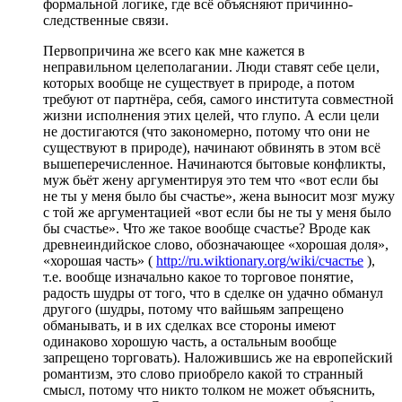
формальной логике, где всё объясняют причинно-
следственные связи.
Первопричина же всего как мне кажется в
неправильном целеполагании. Люди ставят себе цели,
которых вообще не существует в природе, а потом
требуют от партнёра, себя, самого института совместной
жизни исполнения этих целей, что глупо. А если цели
не достигаются (что закономерно, потому что они не
существуют в природе), начинают обвинять в этом всё
вышеперечисленное. Начинаются бытовые конфликты,
муж бьёт жену аргументируя это тем что «вот если бы
не ты у меня было бы счастье», жена выносит мозг мужу
с той же аргументацией «вот если бы не ты у меня было
бы счастье». Что же такое вообще счастье? Вроде как
древнеиндийское слово, обозначающее «хорошая доля»,
«хорошая часть» (
http://ru.wiktionary.org/wiki/счастье
),
т.е. вообще изначально какое то торговое понятие,
радость шудры от того, что в сделке он удачно обманул
другого (шудры, потому что вайшьям запрещено
обманывать, и в их сделках все стороны имеют
одинаково хорошую часть, а остальным вообще
запрещено торговать). Наложившись же на европейский
романтизм, это слово приобрело какой то странный
смысл, потому что никто толком не может объяснить,