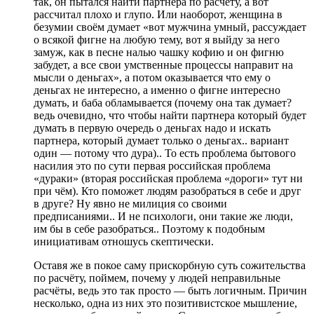
так, он пытался найти партнёра по расчёту, а вот
рассчитал плохо и глупо. Или наоборот, женщина в
безумии своём думает «вот мужчина умный, рассуждает
о всякой фигне на любую тему, вот я выйду за него
замуж, как в песне налью чашку кофию и он фигню
забудет, а все свои умственные процессы направит на
мысли о деньгах», а потом оказывается что ему о
деньгах не интересно, а именно о фигне интересно
думать, и баба обламывается (почему она так думает?
ведь очевидно, что чтобы найти партнера который будет
думать в первую очередь о деньгах надо и искать
партнера, который думает только о деньгах.. вариант
один — потому что дура).. То есть проблема бытового
насилия это по сути первая российская проблема
«дураки» (вторая российская проблема «дороги» тут ни
при чём). Кто поможет людям разобраться в себе и друг
в друге? Ну явно не милиция со своими
предписаниями.. И не психологи, они такие же люди,
им бы в себе разобраться.. Поэтому к подобным
инициативам отношусь скептически.
Оставя же в покое саму прискорбную суть сожительства
по расчёту, поймем, почему у людей неправильные
расчёты, ведь это так просто — быть логичным. Причин
несколько, одна из них это позитивистское мышление,