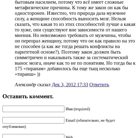
бытовым насилием, потому что всё имеет сложные
метафизические причины. К тому же закон он как бы
односторонен. Известно, что природа дала мужчине
силу, а женщине способность выносить мозг. Нельзя
сказать, что какая то из этих способностей лучше а какая
то хуже, они существуют вне зависимости от нашего
мнения. Но невозможно требовать от мужчины, чтобы
он переорал женщину, потому что он как правило на это
не способен (а как же тогда решать конфликты на
паритетной основе?). Поэтому закон должен быть
симметричен и наказывать также за систематический
вынос мозга, иначе как то не по понятиям. Но тогда бы к
175 «тиранам» добавилось бы еще тыщ несколько
«тиранш» ))
Александр
сказал
Дек 3, 2012 17:33
Ответить
Оставить коммент.
Имя (required)
Email (обязательно, не будет
опубликован)
Web