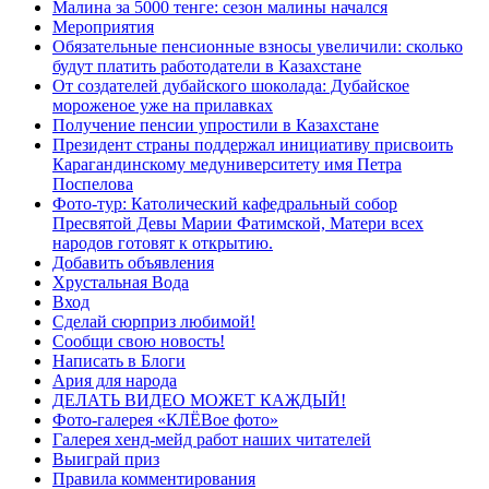
Малина за 5000 тенге: сезон малины начался
Мероприятия
Обязательные пенсионные взносы увеличили: сколько
будут платить работодатели в Казахстане
От создателей дубайского шоколада: Дубайское
мороженое уже на прилавках
Получение пенсии упростили в Казахстане
Президент страны поддержал инициативу присвоить
Карагандинскому медуниверситету имя Петра
Поспелова
Фото-тур: Католический кафедральный собор
Пресвятой Девы Марии Фатимской, Матери всех
народов готовят к открытию.
Добавить объявления
Хрустальная Вода
Вход
Сделай сюрприз любимой!
Сообщи свою новость!
Написать в Блоги
Ария для народа
ДЕЛАТЬ ВИДЕО МОЖЕТ КАЖДЫЙ!
Фото-галерея «КЛЁВое фото»
Галерея хенд-мейд работ наших читателей
Выиграй приз
Правила комментирования