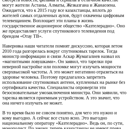
могут жители Астаны, Алматы, Жезказгана и Жанаозена.
Ожидается, что к 2015 году все казахстанцы, вплоть до
жителей самых отдаленных аулов, будут охвачены цифровым
телевещанием. Воплощает эти планы в жизнь
государственное акционерное общество «Казтелерадио». Оно
же предоставляет услуги спутникового телевидения под
брендом «Отау ТВ».
Наверняка наши читатели помнят дискуссию, которая летом
2010 года разгорелась вокруг спутниковых тарелок. Тогда
министр информации и связи Аскар Жумагалиев назвал их
«магнитными ловушками». Он заявил, что тарелки при
неверной настройке или поломке могут излучать мощности
сверхвысокой частоты. А это может негативно отразиться на
здоровье человека. Поэтому предлагалось запретить
использование спутниковых антенн, купленных на рынке без
сертификата качества. Специалисты опровергли эти
безосновательные умозаключения министра. Они заявили, что
тарелка является приемным устройством. А это значит, что
она ничего излучать не может.
В то время было не совсем понятно, для чего это нужно и
кому выгодно. А сейчас все стало ясно. Это выгодно
национальному оператору «Казтелерадио». Ведь он, по сути,
монополист. По закону, теперь казахстанцы не имеют права