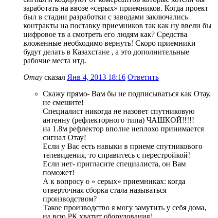
заработать на ввозе «серых» приемников. Когда проект
был в стадии разработки с заводами заключались
контракты на поставку приемников так как ну ввели бы
цифровое тв а смотреть его людям как? Средства
вложенные необходимо вернуть! Скоро приемники
будут делать в Казахстане , а это дополнительные
рабочие места итд.
Отау
сказал
Янв 4, 2013 18:16
Ответить
Скажу прямо- Вам бы не подписываться как Отау,
не смешите!
Специалист никогда не назовет спутниковую
антенну (рефлекторного типа) ЧАШКОЙ!!!!!
на 1.8м рефлектор вполне неплохо принимается
сигнал Отау!
Если у Вас есть навыки в приеме спутникового
телевидения, то справитесь с перестройкой!
Если нет- пригласите специалиста, он Вам
поможет!
А к вопросу о » серых» приемниках: когда
отверточная сборка стала называться
производством?
Такое производство я могу замутить у себя дома,
на всю РК хватит оборудования!