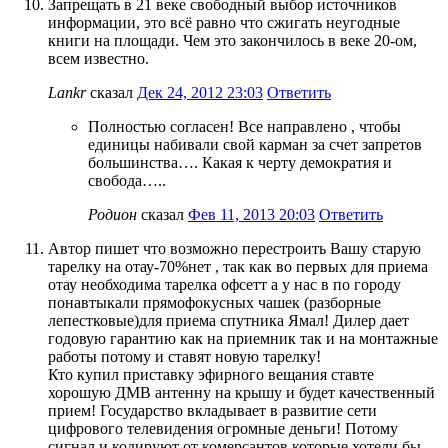
Запрещать в 21 веке свободный выбор источников
информации, это всё равно что сжигать неугодные
книги на площади. Чем это закончилось в веке 20-ом,
всем известно.
Lankr
сказал
Дек 24, 2012 23:03
Ответить
Полностью согласен! Все направлено , чтобы
единицы набивали свой карман за счет запретов
большинства…. Какая к черту демократия и
свобода…..
Родион
сказал
Фев 11, 2013 20:03
Ответить
Автор пишет что возможно перестроить Вашу старую
тарелку на отау-70%нет , так как во первых для приема
отау необходима тарелка офсетт а у нас в по городу
понавтыкали прямофокусных чашек (разборные
лепестковые)для приема спутника Ямал! Дилер дает
годовую гарантию как на приемник так и на монтажные
работы потому и ставят новую тарелку!
Кто купил приставку эфирного вещания ставте
хорошую ДМВ антенну на крышу и будет качественный
прием! Государство вкладывает в развитие сети
цифрового телевидения огромные деньги! Потому
сигнал и кодируют от комерсантов которые хотели бы