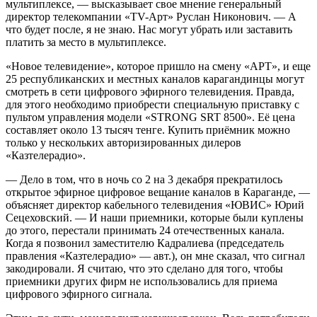
мультиплексе, — высказывает свое мнение генеральный
директор телекомпании «TV-Арт» Руслан Никонович. — А
что будет после, я не знаю. Нас могут убрать или заставить
платить за место в мультиплексе.
«Новое телевидение», которое пришло на смену «АРТ», и еще
25 республиканских и местных каналов карагандинцы могут
смотреть в сети цифрового эфирного телевидения. Правда,
для этого необходимо приобрести специальную приставку с
пультом управления модели «STRONG SRT 8500». Её цена
составляет около 13 тысяч тенге. Купить приёмник можно
только у нескольких авторизированных дилеров
«Казтелерадио».
— Дело в том, что в ночь со 2 на 3 декабря прекратилось
открытое эфирное цифровое вещание каналов в Караганде, —
объясняет директор кабельного телевидения «ЮВИС» Юрий
Сецеховский. — И наши приемники, которые были куплены
до этого, перестали принимать 24 отечественных канала.
Когда я позвонил заместителю Кадралиева (председатель
правления «Казтелерадио» — авт.), он мне сказал, что сигнал
закодировали. Я считаю, что это сделано для того, чтобы
приемники других фирм не использовались для приема
цифрового эфирного сигнала.