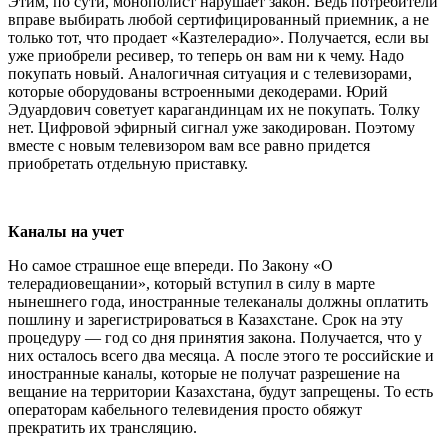
Этим, по сути, монополист нарушает закон. Ведь потребители
вправе выбирать любой сертифицированный приемник, а не
только тот, что продает «Казтелерадио». Получается, если вы
уже приобрели ресивер, то теперь он вам ни к чему. Надо
покупать новый. Аналогичная ситуация и с телевизорами,
которые оборудованы встроенными декодерами. Юрий
Эдуардович советует карагандинцам их не покупать. Толку
нет. Цифровой эфирный сигнал уже закодирован. Поэтому
вместе с новым телевизором вам все равно придется
приобретать отдельную приставку.
Каналы на учет
Но самое страшное еще впереди. По Закону «О
телерадиовещании», который вступил в силу в марте
нынешнего года, иностранные телеканалы должны оплатить
пошлину и зарегистрироваться в Казахстане. Срок на эту
процедуру — год со дня принятия закона. Получается, что у
них осталось всего два месяца. А после этого те российские и
иностранные каналы, которые не получат разрешение на
вещание на территории Казахстана, будут запрещены. То есть
операторам кабельного телевидения просто обяжут
прекратить их трансляцию.