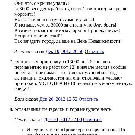
Они что, с крыши упали?!
за 3000 весь день работать, попу ( извините) на крыше
морозить!
Вот за эти деньги пусть сами и ставят!
Я меньше, чем за 30000 за антенну не буду брать!
К газете: посмотрите на мусорки в Пришахтинске!
Вопрос политический!
Так загадить город, да еще на День Независимости!
Алексей
сказал
Дек 19, 2012 20:50
Ответить
купил я эту приставку за 13000. из 26 каналов
перманентно не работают 12! в начале месяца вообще
перестала принимать. оказалось нужно вбить код
активации. оказывается так они отключали «левые»
приставки. МОНОПОЛИЯ!!! передайте в конкурентную
среду!!!
Вася
сказал
Дек 20, 2012 12:52
Ответить
Устанавливайте тарелки и горя не будете знать!
Сергей
сказал
Дек 20, 2012 22:09
Ответить
И верно, у меня «Триколор» и горя не знаю. Но