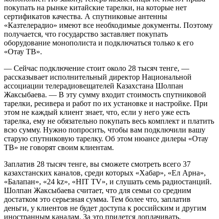
покупать на рынке китайские тарелки, на которые нет
сертификатов качества. А спутниковые антенны
«Казтелерадио» имеют все необходимые документы. Поэтому
получается, что государство заставляет покупать
оборудование монополиста и подключаться только к его
«Отау ТВ».
— Сейчас подключение стоит около 28 тысяч тенге, —
рассказывает исполнительный директор Национальной
ассоциации телерадиовещателей Казахстана Шолпан
Жаксыбаева. — В эту сумму входит стоимость спутниковой
тарелки, ресивера и работ по их установке и настройке. При
этом не каждый клиент знает, что, если у него уже есть
тарелка, ему не обязательно покупать весь комплект и платить
всю сумму. Нужно попросить, чтобы вам подключили вашу
старую спутниковую тарелку. Об этом нюансе дилеры «Отау
ТВ» не говорят своим клиентам.
Заплатив 28 тысяч тенге, вы сможете смотреть всего 37
казахстанских каналов, среди которых «Хабар», «Ел Арна»,
«Балапан», «24 kz», «HIT TV», и слушать семь радиостанций.
Шолпан Жаксыбаева считает, что для семьи со средним
достатком это серьезная сумма. Тем более что, заплатив
деньги, у клиентов не будет доступа к российским и другим
иностранным каналам. За это придется доплачивать.