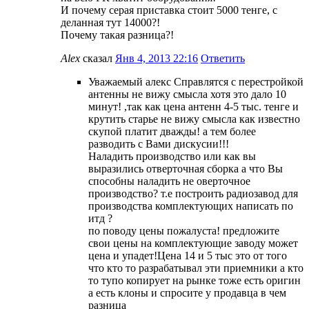
И почему серая приставка стоит 5000 тенге, с
деланная тут 14000?!
Почему такая разница?!
Alex
сказал
Янв 4, 2013 22:16
Ответить
Уважаемый алекс Справлятся с перестройкой
антенны не вижу смысла хотя это дало 10
минут! ,так как цена антенн 4-5 тыс. тенге и
крутить старье не вижу смысла как известно
скупой платит дважды! а тем более
разводить с Вами дискусии!!!
Наладить производство или как вы
выразились отверточная сборка а что Вы
способны наладить не оверточное
производство? т.е построить радиозавод для
производства комплектующих написать по
итд ?
по поводу цены пожалуста! предложите
свои цены на комплектующие заводу может
цена и упадет!Цена 14 и 5 тыс это от того
что кто то разрабатывал эти приемники а кто
то тупо копирует на рынке тоже есть оригин
а есть клоны и спросите у продавца в чем
разница