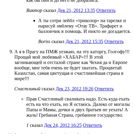
как бы они и до него не добрались.
Виктор
сказал
Дек 21, 2012 13:35
Ответить
А ты сотри лейбл «триколор» на тарелке и
нарисуй эмблему «Отау ТВ». Трафарет и
баллончик в помощь. И никто не догадается.
Boriss
сказал
Дек 21, 2012 15:35
Ответить
А я в Прагу на ПМЖ уезжаю, на эту каторгу, Голгофу!!!
Прощай мой любимый «ХАБАР»!!! В этой
загнивающей и отсталой стране как Чехия да и Европе
вообще, мне тебя очень не будет хватать. Процветай
Казахстан, самая цветущая и счастливейшая страна в
мире!!!
Счастливый
сказал
Дек 23, 2012 19:26
Ответить
Прав Счастливый сваливать надо. Есть куда ехать
есть на что ехать, но Я остаюсь. Далеко от могилы
Папы и Мамы, дочки и двух братьев не уехать! А
жаль! Гребаная Страна, гребанное государство.
1
сказал
Дек 24, 2012 16:25
Ответить