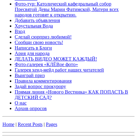
Фото-тур: Католический кафедральный собор
Пресвятой Девы Марии Фатимской, Матери всех
народов готовят к открытию.
Добавить объявления
Хрустальная Вода
Вход
Сделай сюрприз любимой!
Сообщи свою новость!
Написать в Блоги
Ария для народа
ДЕЛАТЬ ВИДЕО МОЖЕТ КАЖДЫЙ!
Фото-галерея «КЛЁВое фото»
Галерея хенд-мейд работ наших читателей
Выиграй приз
Правила комментирования
Задай вопрос прокурору
Прямая линия «Нового Вестника» КАК ПОПАСТЬ В
ДЕТСКИЙ САД?
О нас
Архив опросов
Home
|
Recent Posts
|
Pages