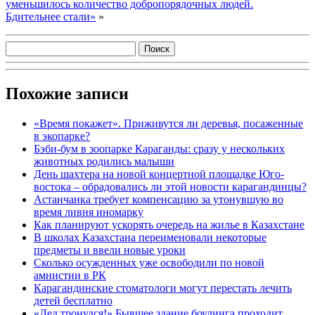
уменьшилось количество добропорядочных людей.
Бдительнее стали»
»
Похожие записи
«Время покажет». Приживутся ли деревья, посаженные
в экопарке?
Бэби-бум в зоопарке Караганды: сразу у нескольких
животных родились малыши
День шахтера на новой концертной площадке Юго-
востока – обрадовались ли этой новости карагандинцы?
Астанчанка требует компенсацию за утонувшую во
время ливня иномарку
Как планируют ускорять очередь на жилье в Казахстане
В школах Казахстана переименовали некоторые
предметы и ввели новые уроки
Сколько осужденных уже освободили по новой
амнистии в РК
Карагандинские стоматологи могут перестать лечить
детей бесплатно
«Лед тронулся!» Бывшее здание боулинга проходит