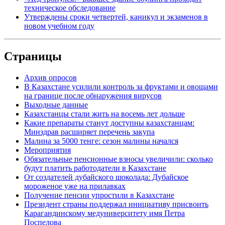
техническое обследование
Утверждены сроки четвертей, каникул и экзаменов в
новом учебном году
Страницы
Архив опросов
В Казахстане усилили контроль за фруктами и овощами
на границе после обнаружения вирусов
Выходные данные
Казахстанцы стали жить на восемь лет дольше
Какие препараты станут доступны казахстанцам:
Минздрав расширяет перечень закупа
Малина за 5000 тенге: сезон малины начался
Мероприятия
Обязательные пенсионные взносы увеличили: сколько
будут платить работодатели в Казахстане
От создателей дубайского шоколада: Дубайское
мороженое уже на прилавках
Получение пенсии упростили в Казахстане
Президент страны поддержал инициативу присвоить
Карагандинскому медуниверситету имя Петра
Поспелова