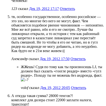
Человека!
123
сказал
Дек 19, 2012 17:17
Ответить
тв, особенно государственное, особенно российское —
это зло, но многие без него не могут, факт. Чем
объясняется подобное рвение чиновников — непонятно.
Мне же всё равно, ибо я его не смотрю. Лучше бы
ливжорнал открыли, а то история с тем как районный
суд запретил в казахстане ливжорнал уже перестаёт
быть смешной. Не то чтобы я его не читаю, но в гугл
ридер на андроиде не могу добавить, а это неудобно.
Как будто не в 21м веке живем ((
Александр
сказал
Дек 19, 2012 17:50
Ответить
ЖЖешь! Судя по тому как ты произносишь LJ, ты
должен был сказать «гоогле реадер» вместо «гугл
ридер». Походу ты не можешь без андроида, факт.
volof
сказал
Дек 19, 2012 20:05
Ответить
А откуда такая сумма? 28000 тенгов?!
комплект для дилера стоит 22000 заплати налоги,
транспорт!