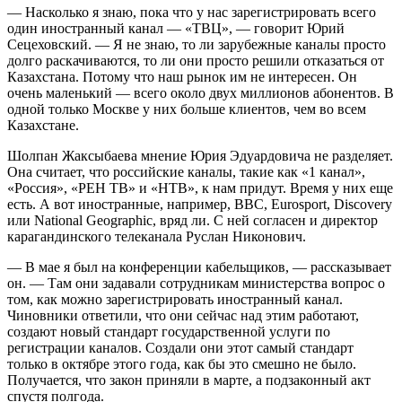
— Насколько я знаю, пока что у нас зарегистрировать всего
один иностранный канал — «ТВЦ», — говорит Юрий
Сецеховский. — Я не знаю, то ли зарубежные каналы просто
долго раскачиваются, то ли они просто решили отказаться от
Казахстана. Потому что наш рынок им не интересен. Он
очень маленький — всего около двух миллионов абонентов. В
одной только Москве у них больше клиентов, чем во всем
Казахстане.
Шолпан Жаксыбаева мнение Юрия Эдуардовича не разделяет.
Она считает, что российские каналы, такие как «1 канал»,
«Россия», «РЕН ТВ» и «НТВ», к нам придут. Время у них еще
есть. А вот иностранные, например, BBC, Eurosport, Discovery
или National Geographic, вряд ли. С ней согласен и директор
карагандинского телеканала Руслан Никонович.
— В мае я был на конференции кабельщиков, — рассказывает
он. — Там они задавали сотрудникам министерства вопрос о
том, как можно зарегистрировать иностранный канал.
Чиновники ответили, что они сейчас над этим работают,
создают новый стандарт государственной услуги по
регистрации каналов. Создали они этот самый стандарт
только в октябре этого года, как бы это смешно не было.
Получается, что закон приняли в марте, а подзаконный акт
спустя полгода.