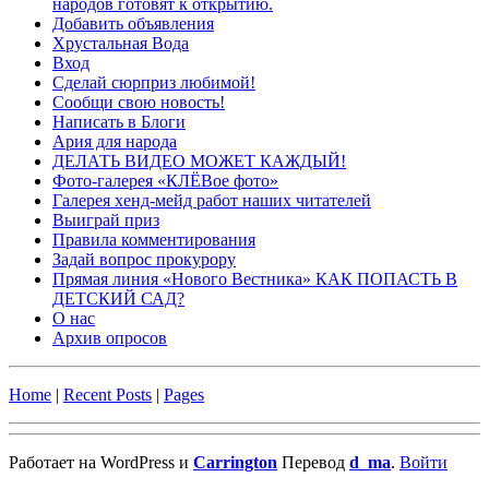
народов готовят к открытию.
Добавить объявления
Хрустальная Вода
Вход
Сделай сюрприз любимой!
Сообщи свою новость!
Написать в Блоги
Ария для народа
ДЕЛАТЬ ВИДЕО МОЖЕТ КАЖДЫЙ!
Фото-галерея «КЛЁВое фото»
Галерея хенд-мейд работ наших читателей
Выиграй приз
Правила комментирования
Задай вопрос прокурору
Прямая линия «Нового Вестника» КАК ПОПАСТЬ В
ДЕТСКИЙ САД?
О нас
Архив опросов
Home
|
Recent Posts
|
Pages
Работает на WordPress и
Carrington
Перевод
d_ma
.
Войти