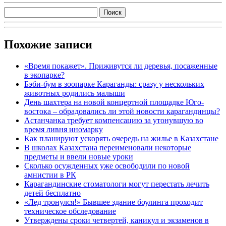
Похожие записи
«Время покажет». Приживутся ли деревья, посаженные
в экопарке?
Бэби-бум в зоопарке Караганды: сразу у нескольких
животных родились малыши
День шахтера на новой концертной площадке Юго-
востока – обрадовались ли этой новости карагандинцы?
Астанчанка требует компенсацию за утонувшую во
время ливня иномарку
Как планируют ускорять очередь на жилье в Казахстане
В школах Казахстана переименовали некоторые
предметы и ввели новые уроки
Сколько осужденных уже освободили по новой
амнистии в РК
Карагандинские стоматологи могут перестать лечить
детей бесплатно
«Лед тронулся!» Бывшее здание боулинга проходит
техническое обследование
Утверждены сроки четвертей, каникул и экзаменов в