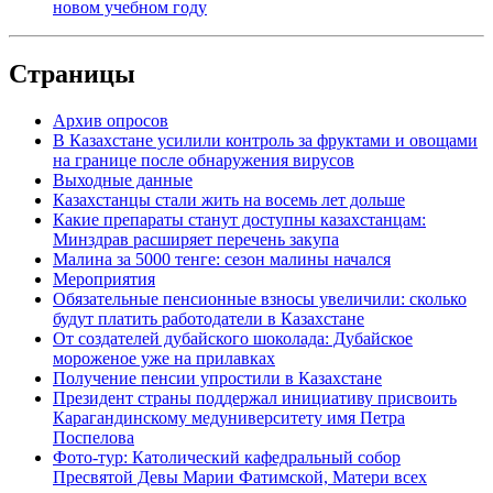
новом учебном году
Страницы
Архив опросов
В Казахстане усилили контроль за фруктами и овощами
на границе после обнаружения вирусов
Выходные данные
Казахстанцы стали жить на восемь лет дольше
Какие препараты станут доступны казахстанцам:
Минздрав расширяет перечень закупа
Малина за 5000 тенге: сезон малины начался
Мероприятия
Обязательные пенсионные взносы увеличили: сколько
будут платить работодатели в Казахстане
От создателей дубайского шоколада: Дубайское
мороженое уже на прилавках
Получение пенсии упростили в Казахстане
Президент страны поддержал инициативу присвоить
Карагандинскому медуниверситету имя Петра
Поспелова
Фото-тур: Католический кафедральный собор
Пресвятой Девы Марии Фатимской, Матери всех