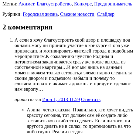
Метки:
Акимат
,
Благоустройство
,
Конкурс
,
Предприниматель
Рубрики:
Городская жизнь
,
Свежие новости
,
Слайдер
2 комментария
А если я хочу благоустроить свой двор и площадку под
окнами-могу ли принять участие в конкурсе?Пора уже
привлекать и мотивировать жителей города к подобным
мероприятиям.К сожалению чувство Родины и
патриотизма заканчивается сразу же после выхода из
собственной квартиры…И вот мы лишь на данный
момент можем только сетовать,а элементарно следить за
своим двором и подъездом -забыли и почему-то
считаем.что кск и акиматы должны и придут и сделают
нам европу…
арина
сказал
Июн 1, 2013 11:59
Ответить
Арина, четко сказала. Правильно, кто хочет видеть
красоту сегодня, тот должен сам её создать либо
заставить кого либо это сделать. Если ни того, ни
другого делать не в силах, то претендовать на что
либо глупо. Реалии сег.дня.