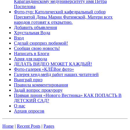
Карагандинскому медуниверситету имя Петра
Поспелова
Фото-тур: Католический кафедральный собор
Пресвятой Девы Марии Фатимской, Матери всех
народов готовят к открытию.
Добавить объявления
Хрустальная Вода
Вход
Сделай сюрприз любимой!
Сообщи свою новость!
Написать в Блоги
Ария для народа
ДЕЛАТЬ ВИДЕО МОЖЕТ КАЖДЫЙ!
Фото-галерея «КЛЁВое фото»
Галерея хенд-мейд работ наших читателей
Выиграй приз
Правила комментирования
Задай вопрос прокурору
Прямая линия «Нового Вестника» КАК ПОПАСТЬ В
ДЕТСКИЙ САД?
О нас
Архив опросов
Home
|
Recent Posts
|
Pages