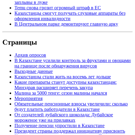
заплывы в луже
Temu снова грозит огромный штраф в ЕС
Казахстанцы смогут получать слуховые аппараты без
оформления инвалидности
В Центральном парке демонтируют главную арку
Страницы
Архив опросов
В Казахстане усилили контроль за фруктами и овощами
на границе после обнаружения вирусов
Выходные данные
Казахстанцы стали жить на восемь лет дольше
Какие препараты станут доступны казахстанцам:
Минздрав расширяет перечень закупа
Малина за 5000 тенге: сезон малины начался
Мероприятия
Обязательные пенсионные взносы увеличили: сколько
будут платить работодатели в Казахстане
От создателей дубайского шоколада: Дубайское
мороженое уже на прилавках
Получение пенсии упростили в Казахстане
Президент страны поддержал инициативу присвоить