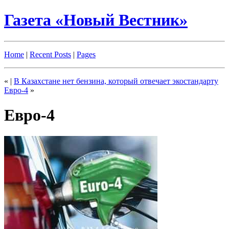
Газета «Новый Вестник»
Home
|
Recent Posts
|
Pages
«
|
В Казахстане нет бензина, который отвечает экостандарту
Евро-4
»
Евро-4