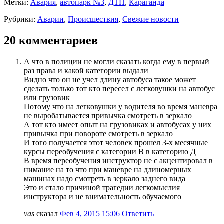
Метки:
Авария
,
автопарк №3
,
ДТП
,
Караганда
Рубрики:
Аварии
,
Происшествия
,
Свежие новости
20 комментариев
А что в полиции не могли сказать когда ему в первый
раз права и какой категории выдали
Видно что он не учел длину автобуса такое может
сделать только тот кто пересел с легковушки на автобус
или грузовик
Потому что на легковушки у водителя во время маневра
не выробатывается привычка смотреть в зеркало
А тот кто имеет опыт на грузовиках и автобусах у них
привычка при повороте смотреть в зеркало
И того получается этот человек прошел 3-х месячные
курсы переобучения с категории В в категорию Д
В время переобучения инструктор не с акцентировал в
нимание на то что при маневре на длиномерных
машинах надо смотреть в зеркало заднего вида
Это и стало причиной трагедии легкомыслия
инструктора и не внимательность обучаемого
vas
сказал
Фев 4, 2015 15:06
Ответить