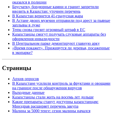
оказался в полиции
Брусчатку, бордюрные камни и гранит запретили
ввозить в Казахстан: уточнен перечень
В Казахстан вернется 41-градусная жара
В Астане двоих мужчин отправили под арест за пьяные
заплывы в луже
Temu снова грозит огромный штраф в ЕС
Казахстанцы смогут получать слуховые аппараты без
оформления инвалидности
В Центральном парке демонтируют главную арку
«Время покажет». Приживутся ли деревья, посаженные
в экопарке?
Страницы
Архив опросов
В Казахстане усилили контроль за фруктами и овощами
на границе после обнаружения вирусов
Выходные данные
Казахстанцы стали жить на восемь лет дольше
Какие препараты станут доступны казахстанцам:
Минздрав расширяет перечень закупа
Малина за 5000 тенге: сезон малины начался