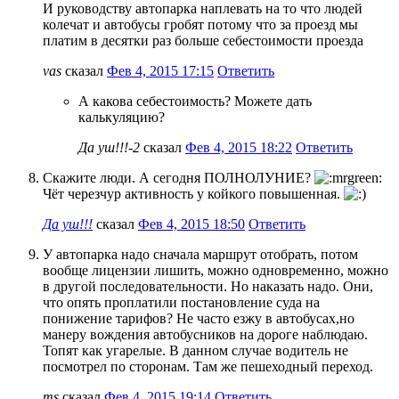
И руководству автопарка наплевать на то что людей
колечат и автобусы гробят потому что за проезд мы
платим в десятки раз больше себестоимости проезда
vas
сказал
Фев 4, 2015 17:15
Ответить
А какова себестоимость? Можете дать
калькуляцию?
Да уш!!!-2
сказал
Фев 4, 2015 18:22
Ответить
Скажите люди. А сегодня ПОЛНОЛУНИЕ?
Чёт черезчур активность у койкого повышенная.
Да уш!!!
сказал
Фев 4, 2015 18:50
Ответить
У автопарка надо сначала маршрут отобрать, потом
вообще лицензии лишить, можно одновременно, можно
в другой последовательности. Но наказать надо. Они,
что опять проплатили постановление суда на
понижение тарифов? Не часто езжу в автобусах,но
манеру вождения автобусников на дороге наблюдаю.
Топят как угарелые. В данном случае водитель не
посмотрел по сторонам. Там же пешеходный переход.
ms
сказал
Фев 4, 2015 19:14
Ответить