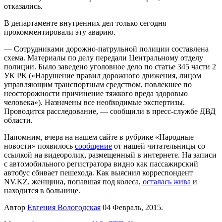
отказались.
В департаменте внутренних дел только сегодня
прокомментировали эту аварию.
— Сотрудниками дорожно-патрульной полиции составлена
схема. Материалы по делу передали Центральному отделу
полиции. Было заведено уголовное дело по статье 345 части 2
УК РК («Нарушение правил дорожного движения, лицом
управляющим транспортным средством, повлекшее по
неосторожности причинение тяжкого вреда здоровью
человека»). Назначены все необходимые экспертизы.
Проводится расследование, — сообщили в пресс-службе ДВД
области.
Напомним, вчера на нашем сайте в рубрике «Народные
новости» появилось
сообщение
от нашей читательницы со
ссылкой на видеоролик, размещенный в интернете. На записи
с автомобильного регистратора видно как пассажирский
автобус сбивает пешехода. Как выяснил корреспондент
NV.KZ, женщина, попавшая под колеса,
осталась жива
и
находится в больнице.
Автор
Евгения Вологодская
04 Февраль, 2015.