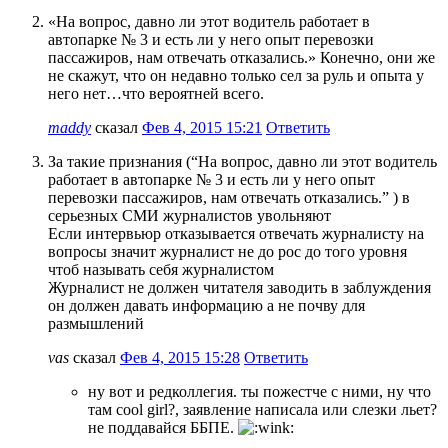
«На вопрос, давно ли этот водитель работает в
автопарке № 3 и есть ли у него опыт перевозки
пассажиров, нам отвечать отказались.» Конечно, они же
не скажут, что он недавно только сел за руль и опыта у
него нет…что вероятней всего.
maddy
сказал
Фев 4, 2015 15:21
Ответить
За такие признания (“На вопрос, давно ли этот водитель
работает в автопарке № 3 и есть ли у него опыт
перевозки пассажиров, нам отвечать отказались.” ) в
серьезных СМИ журналистов увольняют
Если интервьюр отказывается отвечать журналисту на
вопросы значит журналист не до рос до того уровня
чтоб называть себя журналистом
Журналист не должен читателя заводить в заблуждения
он должен давать информацию а не почву для
размышлений
vas
сказал
Фев 4, 2015 15:28
Ответить
ну вот и редколлегия. ты пожестче с ними, ну что
там cool girl?, заявление написала или слезки льет?
не поддавайся ББПЕ.