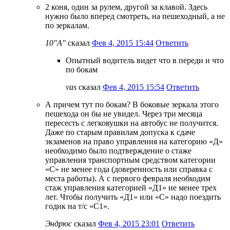
2 коня, один за рулем, другой за клавой. Здесь
нужно было вперед смотреть, на пешеходный, а не
по зеркалам.
10"А"
сказал
Фев 4, 2015 15:44
Ответить
Опытный водитель видет что в переди и что
по бокам
vas
сказал
Фев 4, 2015 15:54
Ответить
А причем тут по бокам? В боковые зеркала этого
пешехода он бы не увидел. Через три месяца
пересесть с легковушки на автобус не получится.
Даже по старым правилам допуска к сдаче
экзаменов на право управления на категорию «Д»
необходимо было подтверждение о стаже
управления транспортным средством категории
«С» не менее года (доверенность или справка с
места работы). А с первого февраля необходим
стаж управления категорией «Д1» не менее трех
лет. Чтобы получить «Д1» или «С» надо поездить
годик на т/с «С1».
Эндрюс
сказал
Фев 4, 2015 23:01
Ответить