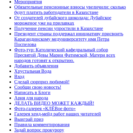
Мероприятия
Обязательные пенсионные взносы увеличили: сколько
будут платить работодатели в Казахстане
От создателей дубайского шоколада: Дубайское
мороженое уже на прилавках
Получение пенсии упростили в Казахстане
Президент страны поддержал инициативу присвоить
Карагандинскому медуниверситету имя Петра
Поспелова
Фото-тур: Католический кафедральный собор
Пресвятой Девы Марии Фатимской, Матери всех
народов готовят к открытию.
Добавить объявления
Хрустальная Вода
Вход
Сделай сюрприз любимой!
Сообщи свою новость!
Написать в Блоги
Ария для народа
ДЕЛАТЬ ВИДЕО МОЖЕТ КАЖДЫЙ!
Фото-галерея «КЛЁВое фото»
Галерея хенд-мейд работ наших читателей
Выиграй приз
Правила комментирования
Задай вопрос прокурору