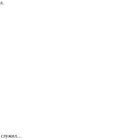
л.
ы служил…