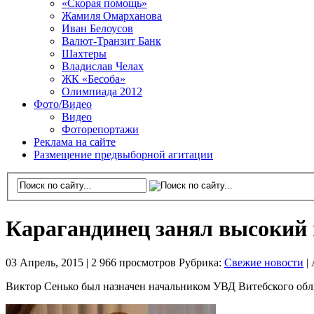
«Скорая помощь»
Жамиля Омарханова
Иван Белоусов
Валют-Транзит Банк
Шахтеры
Владислав Челах
ЖК «Бесоба»
Олимпиада 2012
Фото/Видео
Видео
Фоторепортажи
Реклама на сайте
Размещение предвыборной агитации
Карагандинец занял высокий 
03 Апрель, 2015 |
2 966 просмотров
Рубрика:
Свежие новости
|
Виктор Сенько был назначен начальником УВД Витебского обл