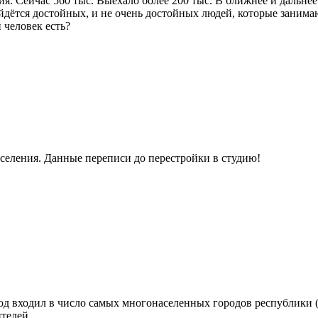
ия. Сейчас 560 тыс. Выехало более 200 тыс. В ближнее и дальнее
найдётся достойных, и не очень достойных людей, которые заним
 человек есть?
аселения. Данные переписи до перестройки в студию!
од входил в число самых многонаселенных городов республики (
жителей…