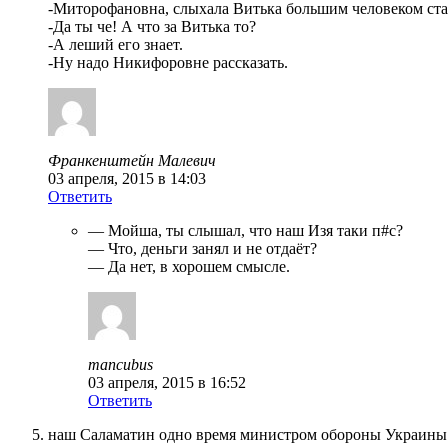
-Миторофановна, слыхала Витька большим человеком ста
-Да ты че! А что за Витька то?
-А леший его знает.
-Ну надо Никифоровне рассказать.
Франкенштейн Малевич
03 апреля, 2015 в 14:03
Ответить
— Мойша, ты слышал, что наш Изя таки п#с?
— Что, деньги занял и не отдаёт?
— Да нет, в хорошем смысле.
mancubus
03 апреля, 2015 в 16:52
Ответить
наш Саламатин одно время министром обороны Украин