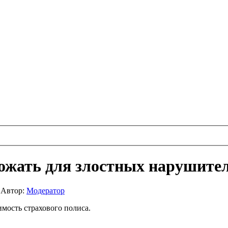
рожать для злостных нарушите
|
Автор:
Модератор
имость страхового полиса.