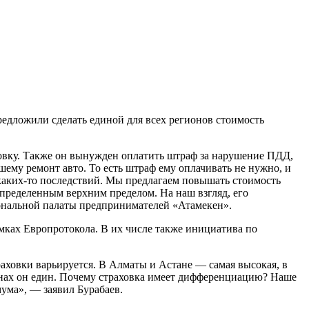
едложили сделать единой для всех регионов стоимость
овку. Также он вынужден оплатить штраф за нарушение ПДД,
шему ремонт авто. То есть штраф ему оплачивать не нужно, и
 каких-то последствий. Мы предлагаем повышать стоимость
определенным верхним пределом. На наш взгляд, его
ональной палаты предпринимателей «Атамекен».
ках Европротокола. В их числе также инициатива по
раховки варьируется. В Алматы и Астане — самая высокая, в
ионах он един. Почему страховка имеет дифференциацию? Наше
ума», — заявил Бурабаев.