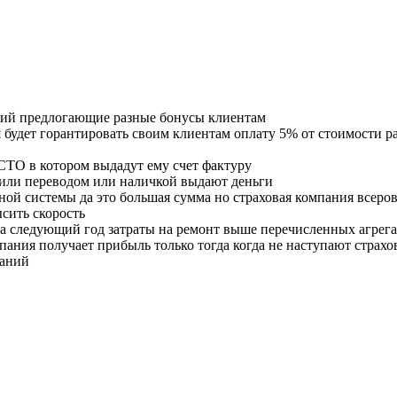
ний предлогающие разные бонусы клиентам
я будет горантировать своим клиентам оплату 5% от стоимости р
 СТО в котором выдадут ему счет фактуру
 или переводом или наличкой выдают деньги
ой системы да это большая сумма но страховая компания всеров
сить скорость
 следующий год затраты на ремонт выше перечисленных агрегат
мпания получает прибыль только тогда когда не наступают страх
паний