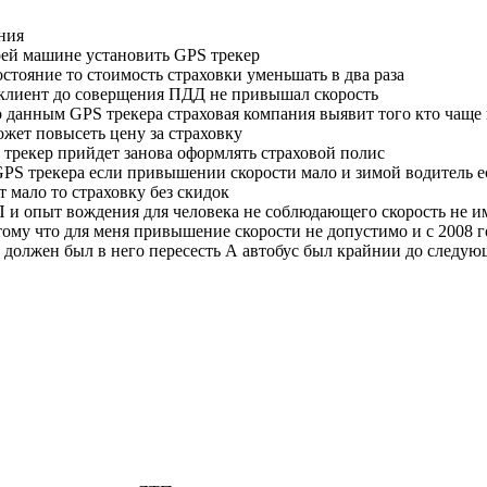
ния
оей машине установить GPS трекер
остояние то стоимость страховки уменьшать в два раза
х клиент до соверщения ПДД не привышал скорость
о данным GPS трекера страховая компания выявит того кто чаще
ожет повысеть цену за страховку
 трекер прийдет занова оформлять страховой полис
PS трекера если привышении скорости мало и зимой водитель ес
 мало то страховку без скидок
и опыт вождения для человека не соблюдающего скорость не им
тому что для меня привышение скорости не допустимо и с 2008 
 должен был в него пересесть А автобус был крайнии до следующ