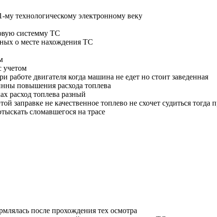
1-му технологическому электронному веку
товую системму ТС
нных о месте нахождения ТС
м
с учетом
и работе двигателя когда машина не едет но стоит заведенная
инны повышения расхода топлева
ах расход топлева разный
этой заправке не качественное топлево не схочет судиться тогда п
тыскать сломавшегося на трасе
рмлялась после прохождения тех осмотра