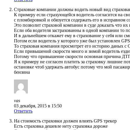
Страховые компании должны водить новый вид страхова
К примеру если страхующейся водитель согласится на св
с пломбировкой и обязуется содержать его в исправном с
Это позволит страховой компании в суде доказать что и
Если оба водителя застрахованны в одной компании то п
И в дальнейшем откажет ему в страхование у себя или см
Потом если водитель у которого уже был установлен GPS
То страховая компания просмотрет его историю даных с G
Если привышений скорости много и зимой водитель ездит
Потому что привышение скорости основная причина ДТП 
Я к примеру не согласен платить за страховку лишние по
остановке чтоб удержать автобус потому что мой пасажир
бензина
vas
03 декабря, 2015 в 15:50
Ответить
На стоимость страховки должен влиять GPS трекер
Есть страховка дешевле нету страховка дороже