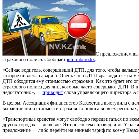
С предложением выс
страхового полиса. Сообщает
informburo.kz
.
«Сейчас водитель, совершивший ДТП, для того, чтобы дальше
которое повлекло аварию. Очень часто ДТП «разводятся» на ме
ДТП обходится ему стоимостью страховки. Как это будет его о
страхового полиса для лиц, которые часто совершают ДТП. В п
недостаточно», —
приводит
слова управляющего директора Ас
В целом, Ассоциация финансистов Казахстана выступила с це
выравниванию стоимости страхового полиса во всех регионах,
«Транспортные средства могут свободно передвигаться по всему
других городах — дешевле. Это не совсем справедливо. У нас
предложение — либо перейти на единый тариф по всему Казахс