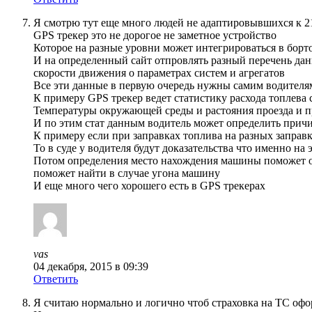
Я смотрю тут еще много людей не адаптировывшихся к 2
GPS трекер это не дорогое не заметное устройство
Которое на разные уровни может интегрироваться в бор
И на определенный сайт отпровлять разный перечень да
скорости движения о параметрах систем и агрегатов
Все эти данные в первую очередь нужны самим водителя
К примеру GPS трекер ведет статистику расхода топлева 
Температуры окружающей среды и растояния проезда и пр
И по этим стат данным водитель может определить прич
К примеру если при заправках топлива на разных заправк
То в суде у водителя будут доказательства что именно на 
Потом определения место нахождения машины поможет о
поможет найти в случае угона машину
И еще много чего хорошего есть в GPS трекерах
vas
04 декабря, 2015 в 09:39
Ответить
Я считаю нормально и логично чтоб страховка на ТС офо