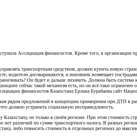
тупила Ассоциация финансистов. Кроме того, в организации пр
 управлять транспортным средством, должен купить новую страх
сте, водители договариваются, и виновник возмещает пострадав
граничивать? Он будет и дальше лихачить. Должна быть система
ринципе сейчас такой механизм есть, но он всё-таки ограничен 
социации финансистов Казахстана Ерлана Бурабаева сайт Наци
лым рядом предложений в концепцию примирения при ДТП в рам
 что должно устранить социальную несправедливость.
 Казахстану, не только в своём регионе. При этом стоимость ст
 же нет различий по сумме транспортного налога. В разных рег
тану, либо повысить стоимость в отдельных регионах до максим