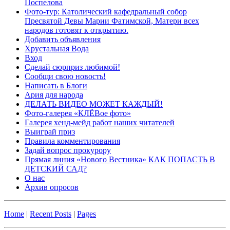
Поспелова
Фото-тур: Католический кафедральный собор
Пресвятой Девы Марии Фатимской, Матери всех
народов готовят к открытию.
Добавить объявления
Хрустальная Вода
Вход
Сделай сюрприз любимой!
Сообщи свою новость!
Написать в Блоги
Ария для народа
ДЕЛАТЬ ВИДЕО МОЖЕТ КАЖДЫЙ!
Фото-галерея «КЛЁВое фото»
Галерея хенд-мейд работ наших читателей
Выиграй приз
Правила комментирования
Задай вопрос прокурору
Прямая линия «Нового Вестника» КАК ПОПАСТЬ В
ДЕТСКИЙ САД?
О нас
Архив опросов
Home
|
Recent Posts
|
Pages