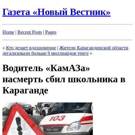
Газета «Новый Вестник»
Home
|
Recent Posts
|
Pages
«
Кто делает вдохновение
|
Жители Карагандинской области
легализовали больше 9 миллиардов тенге
»
Водитель «КамАЗа»
насмерть сбил школьника в
Караганде