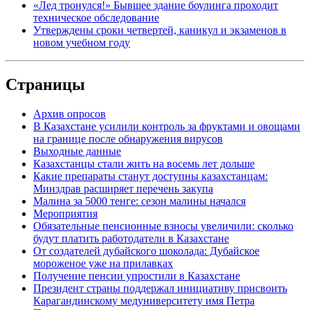
«Лед тронулся!» Бывшее здание боулинга проходит
техническое обследование
Утверждены сроки четвертей, каникул и экзаменов в
новом учебном году
Страницы
Архив опросов
В Казахстане усилили контроль за фруктами и овощами
на границе после обнаружения вирусов
Выходные данные
Казахстанцы стали жить на восемь лет дольше
Какие препараты станут доступны казахстанцам:
Минздрав расширяет перечень закупа
Малина за 5000 тенге: сезон малины начался
Мероприятия
Обязательные пенсионные взносы увеличили: сколько
будут платить работодатели в Казахстане
От создателей дубайского шоколада: Дубайское
мороженое уже на прилавках
Получение пенсии упростили в Казахстане
Президент страны поддержал инициативу присвоить
Карагандинскому медуниверситету имя Петра