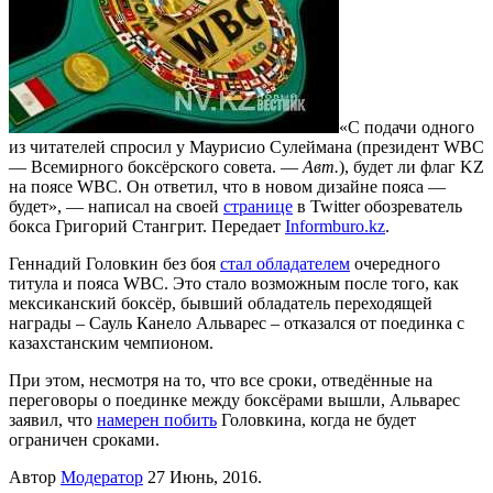
«С подачи одного
из читателей спросил у Маурисио Сулеймана (президент WBC
— Всемирного боксёрского совета. —
Авт.
), будет ли флаг KZ
на поясе WBC. Он ответил, что в новом дизайне пояса —
будет», — написал на своей
странице
в Twitter обозреватель
бокса Григорий Стангрит. Передает
Informburo.kz
.
Геннадий Головкин без боя
стал обладателем
очередного
титула и пояса WBC. Это стало возможным после того, как
мексиканский боксёр, бывший обладатель переходящей
награды – Сауль Канело Альварес – отказался от поединка с
казахстанским чемпионом.
При этом, несмотря на то, что все сроки, отведённые на
переговоры о поединке между боксёрами вышли, Альварес
заявил, что
намерен побить
Головкина, когда не будет
ограничен сроками.
Автор
Модератор
27 Июнь, 2016.