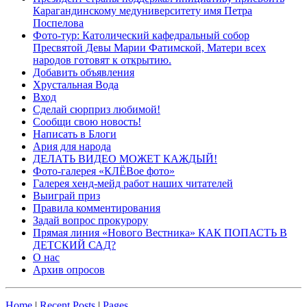
Карагандинскому медуниверситету имя Петра
Поспелова
Фото-тур: Католический кафедральный собор
Пресвятой Девы Марии Фатимской, Матери всех
народов готовят к открытию.
Добавить объявления
Хрустальная Вода
Вход
Сделай сюрприз любимой!
Сообщи свою новость!
Написать в Блоги
Ария для народа
ДЕЛАТЬ ВИДЕО МОЖЕТ КАЖДЫЙ!
Фото-галерея «КЛЁВое фото»
Галерея хенд-мейд работ наших читателей
Выиграй приз
Правила комментирования
Задай вопрос прокурору
Прямая линия «Нового Вестника» КАК ПОПАСТЬ В
ДЕТСКИЙ САД?
О нас
Архив опросов
Home
|
Recent Posts
|
Pages