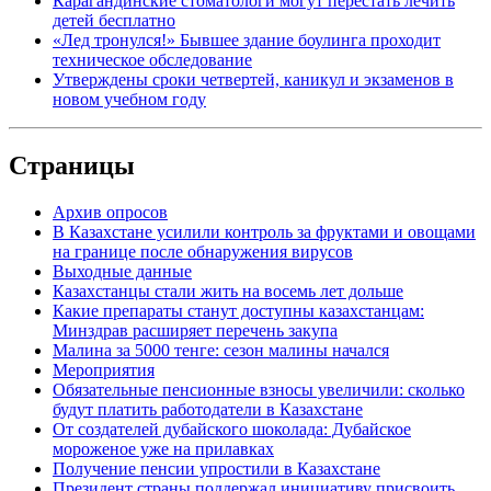
Карагандинские стоматологи могут перестать лечить
детей бесплатно
«Лед тронулся!» Бывшее здание боулинга проходит
техническое обследование
Утверждены сроки четвертей, каникул и экзаменов в
новом учебном году
Страницы
Архив опросов
В Казахстане усилили контроль за фруктами и овощами
на границе после обнаружения вирусов
Выходные данные
Казахстанцы стали жить на восемь лет дольше
Какие препараты станут доступны казахстанцам:
Минздрав расширяет перечень закупа
Малина за 5000 тенге: сезон малины начался
Мероприятия
Обязательные пенсионные взносы увеличили: сколько
будут платить работодатели в Казахстане
От создателей дубайского шоколада: Дубайское
мороженое уже на прилавках
Получение пенсии упростили в Казахстане
Президент страны поддержал инициативу присвоить