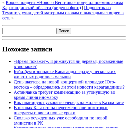
«
Корреспондент «Нового Вестника» получил премию акима
Карагандинской области (видео и фото)
|
Подросток из
Темиртау учил детей матерным словам и выкладывал видео в
сеть
»
Похожие записи
«Время покажет». Приживутся ли деревья, посаженные
в экопарке?
Бэби-бум в зоопарке Караганды: сразу у нескольких
животных родились малыши
День шахтера на новой концертной площадке Юго-
востока – обрадовались ли этой новости карагандинцы?
Астанчанка требует компенсацию за утонувшую во
время ливня иномарку
Как планируют ускорять очередь на жилье в Казахстане
В школах Казахстана переименовали некоторые
предметы и ввели новые уроки
Сколько осужденных уже освободили по новой
амнистии в РК