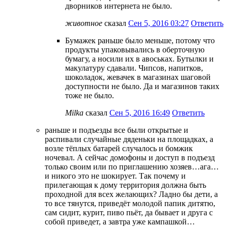
дворников интернета не было.
животное
сказал
Сен 5, 2016 03:27
Ответить
Бумажек раньше было меньше, потому что
продукты упаковывались в оберточную
бумагу, а носили их в авоськах. Бутылки и
макулатуру сдавали. Чипсов, напитков,
шоколадок, жевачек в магазинах шаговой
доступности не было. Да и магазинов таких
тоже не было.
Milka
сказал
Сен 5, 2016 16:49
Ответить
раньше и подъезды все были открытые и
распивали случайные дяденьки на площадках, а
возле тёплых батарей случалось и бомжик
ночевал. А сейчас домофоны и доступ в подъезд
только своим или по приглашению хозяев…ага…
и никого это не шокирует. Так почему и
прилегающая к дому территория должна быть
проходной для всех желающих? Ладно бы дети, а
то все тянутся, приведёт молодой папик дитятю,
сам сидит, курит, пиво пьёт, да бывает и друга с
собой приведет, а завтра уже кампашкой…