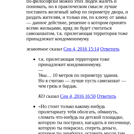
по-философски можно этих людей жалеть и
понимать, но в практическом смысле лучше
поставить железный забор по периметру двора, и
раздать жителям, и только им, по ключу от замка
— данное действие, решение о котором принято
всеми жильцами, вряд ли будет считаться
самозахватом, т.к. прилегающая территория тоже
принадлежит кондоминимуму.
животное
сказал
Сен 4, 2016 15:14
Ответить
т.к. прилегающая территория тоже
принадлежит кондоминимуму.
—
Увы… 10 метров по периметру здания.
Но я считаю — лучше пусть самозахват —
чем грязь и бардак.
КО
сказал
Сен 4, 2016 16:50
Ответить
«Но стоит только какому-нибудь
пролетариату тебя оболгать, обмануть,
сломать что-нибудь на детской площадке,
которую ты построил, нагадить в песочнице,
которую ты покрасил, спереть деньги,
которые ты заработал, оставить мусор там,