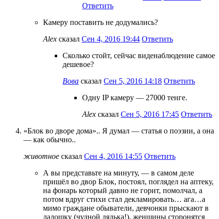
Ответить
Камеру поставить не додумались?
Alex
сказал
Сен 4, 2016 19:44
Ответить
Сколько стойт, сейчас виденаблюдение самое
дешевое?
Вова
сказал
Сен 5, 2016 14:18
Ответить
Одну IP камеру — 27000 тенге.
Alex
сказал
Сен 5, 2016 17:45
Ответить
«Блок во дворе дома».. Я думал — статья о поэзии, а она
— как обычно..
животное
сказал
Сен 4, 2016 14:55
Ответить
А вы представьте на минуту, — в самом деле
пришёл во двор Блок, постоял, поглядел на аптеку,
на фонарь который давно не горит, помолчал, а
потом вдруг стихи стал декламировать… ага…а
мимо граждане обыватели, девчонки прыскают в
ладошку (чудной дядька!), женщины сторонятся