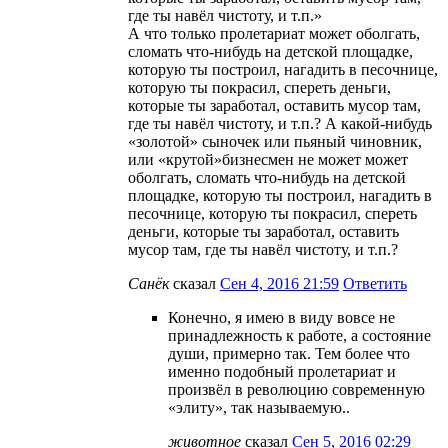
где ты навёл чистоту, и т.п.»
А что только пролетариат может оболгать,
сломать что-нибудь на детской площадке,
которую ты построил, нагадить в песочнице,
которую ты покрасил, спереть деньги,
которые ты заработал, оставить мусор там,
где ты навёл чистоту, и т.п.? А какой-нибудь
«золотой» сыночек или пьяный чиновник,
или «крутой»бизнесмен не может может
оболгать, сломать что-нибудь на детской
площадке, которую ты построил, нагадить в
песочнице, которую ты покрасил, спереть
деньги, которые ты заработал, оставить
мусор там, где ты навёл чистоту, и т.п.?
Санёк
сказал
Сен 4, 2016 21:59
Ответить
Конечно, я имею в виду вовсе не
принадлежность к работе, а состояние
души, примерно так. Тем более что
именно подобный пролетариат и
произвёл в революцию современную
«элиту», так называемую..
животное
сказал
Сен 5, 2016 02:29