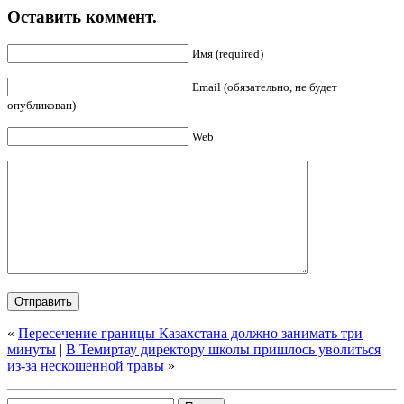
Оставить коммент.
Имя (required)
Email (обязательно, не будет
опубликован)
Web
«
Пересечение границы Казахстана должно занимать три
минуты
|
В Темиртау директору школы пришлось уволиться
из-за нескошенной травы
»