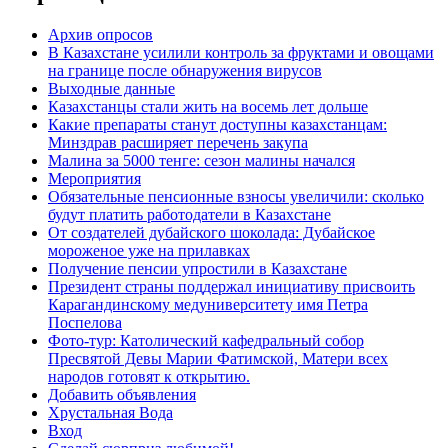
Архив опросов
В Казахстане усилили контроль за фруктами и овощами
на границе после обнаружения вирусов
Выходные данные
Казахстанцы стали жить на восемь лет дольше
Какие препараты станут доступны казахстанцам:
Минздрав расширяет перечень закупа
Малина за 5000 тенге: сезон малины начался
Мероприятия
Обязательные пенсионные взносы увеличили: сколько
будут платить работодатели в Казахстане
От создателей дубайского шоколада: Дубайское
мороженое уже на прилавках
Получение пенсии упростили в Казахстане
Президент страны поддержал инициативу присвоить
Карагандинскому медуниверситету имя Петра
Поспелова
Фото-тур: Католический кафедральный собор
Пресвятой Девы Марии Фатимской, Матери всех
народов готовят к открытию.
Добавить объявления
Хрустальная Вода
Вход