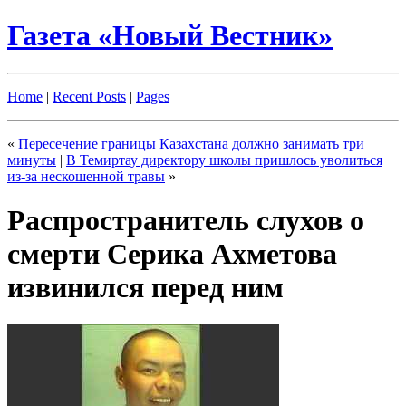
Газета «Новый Вестник»
Home
|
Recent Posts
|
Pages
«
Пересечение границы Казахстана должно занимать три
минуты
|
В Темиртау директору школы пришлось уволиться
из-за нескошенной травы
»
Распространитель слухов о
смерти Серика Ахметова
извинился перед ним