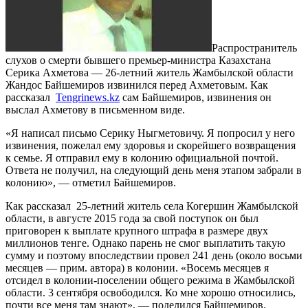
Распространитель
слухов о смерти бывшего премьер-министра Казахстана
Серика Ахметова — 26-летний житель Жамбылской области
Жандос Байшемиров извинился перед Ахметовым. Как
рассказал
Tengrinews.kz
сам Байшемиров, извинения он
выслал Ахметову в письменном виде.
«Я написал письмо Серику Ныгметовичу. Я попросил у него
извинения, пожелал ему здоровья и скорейшего возвращения
к семье. Я отправил ему в колонию официальной почтой.
Ответа не получил, на следующий день меня этапом забрали в
колонию», — отметил Байшемиров.
Как рассказал 25-летний житель села Когершин Жамбылской
области, в августе 2015 года за свой поступок он был
приговорен к выплате крупного штрафа в размере двух
миллионов тенге. Однако парень не смог выплатить такую
сумму и поэтому впоследствии провел 241 день (около восьми
месяцев — прим. автора) в колонии. «Восемь месяцев я
отсидел в колонии-поселении общего режима в Жамбылской
области. 3 сентября освободился. Ко мне хорошо относились,
почти все меня там знают», — поделился Байшемиров.