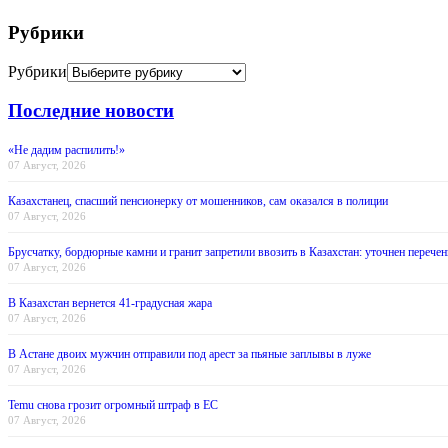
Рубрики
Рубрики
Последние новости
«Не дадим распилить!»
07 Август, 2026
Казахстанец, спасший пенсионерку от мошенников, сам оказался в полиции
07 Август, 2026
Брусчатку, бордюрные камни и гранит запретили ввозить в Казахстан: уточнен перечен
07 Август, 2026
В Казахстан вернется 41-градусная жара
07 Август, 2026
В Астане двоих мужчин отправили под арест за пьяные заплывы в луже
07 Август, 2026
Temu снова грозит огромный штраф в ЕС
07 Август, 2026