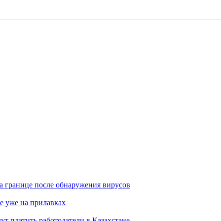
а границе после обнаружения вирусов
е уже на прилавках
ут платить работодатели в Казахстане