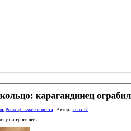
 кольцо: карагандинец ограби
во
,
Репост
,
Свежие новости
|
Автор:
pasha_l7
ия у потерпевшей.