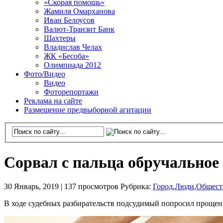
«Скорая помощь»
Жамиля Омарханова
Иван Белоусов
Валют-Транзит Банк
Шахтеры
Владислав Челах
ЖК «Бесоба»
Олимпиада 2012
Фото/Видео
Видео
Фоторепортажи
Реклама на сайте
Размещение предвыборной агитации
Сорвал с пальца обручальное
30 Январь, 2019 |
137 просмотров
Рубрика:
Город
,
Люди
,
Общест
В ходе судебных разбирательств подсудимый попросил прощен