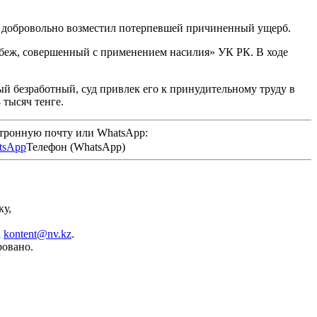
 и добровольно возместил потерпевшей причиненный ущерб.
абеж, совершенный с применением насилия» УК РК. В ходе
й безработный, суд привлек его к принудительному труду в
 тысяч тенге.
ктронную почту или WhatsApp:
Телефон (WhatsApp)
ку,
а
kontent@nv.kz
.
ровано.