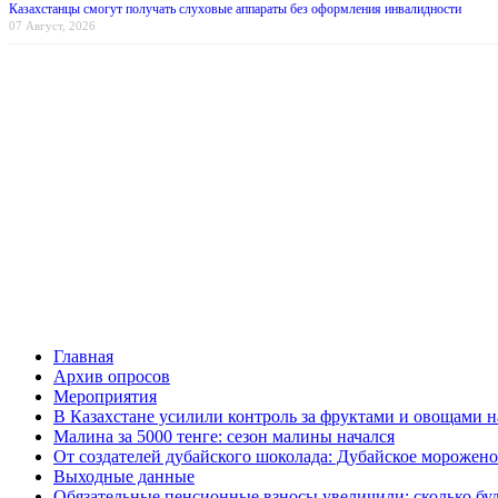
Казахстанцы смогут получать слуховые аппараты без оформления инвалидности
07 Август, 2026
Главная
Архив опросов
Мероприятия
В Казахстане усилили контроль за фруктами и овощами н
Малина за 5000 тенге: сезон малины начался
От создателей дубайского шоколада: Дубайское морожено
Выходные данные
Обязательные пенсионные взносы увеличили: сколько буд