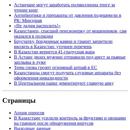
Астанчане могут заработать полмиллиона тенге за
чтение книг
Антибиотики и препараты от давления подешевели в
РК: Минздрав
«Не дадим распилить!»
Казахстанец, спасший пенсионерку от мошенников, сам
оказался в полиции
Брусчатку, бордюрные камни и гранит запретили
ввозить в Казахстан: уточнен перечень
В Казахстан вернется 41-градусная жара
В Астане двоих мужчин отправили под арест за пьяные
заплывы в луже
Temu снова грозит огромный штраф в ЕС
Казахстанцы смогут получать слуховые аппараты без
оформления инвалидности
В Центральном парке демонтируют главную арку
Страницы
Архив опросов
В Казахстане усилили контроль за фруктами и овощами
на границе после обнаружения вирусов
Выходные данные