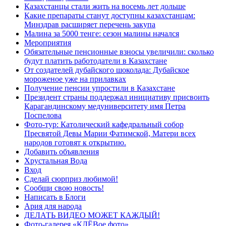
Казахстанцы стали жить на восемь лет дольше
Какие препараты станут доступны казахстанцам:
Минздрав расширяет перечень закупа
Малина за 5000 тенге: сезон малины начался
Мероприятия
Обязательные пенсионные взносы увеличили: сколько
будут платить работодатели в Казахстане
От создателей дубайского шоколада: Дубайское
мороженое уже на прилавках
Получение пенсии упростили в Казахстане
Президент страны поддержал инициативу присвоить
Карагандинскому медуниверситету имя Петра
Поспелова
Фото-тур: Католический кафедральный собор
Пресвятой Девы Марии Фатимской, Матери всех
народов готовят к открытию.
Добавить объявления
Хрустальная Вода
Вход
Сделай сюрприз любимой!
Сообщи свою новость!
Написать в Блоги
Ария для народа
ДЕЛАТЬ ВИДЕО МОЖЕТ КАЖДЫЙ!
Фото-галерея «КЛЁВое фото»