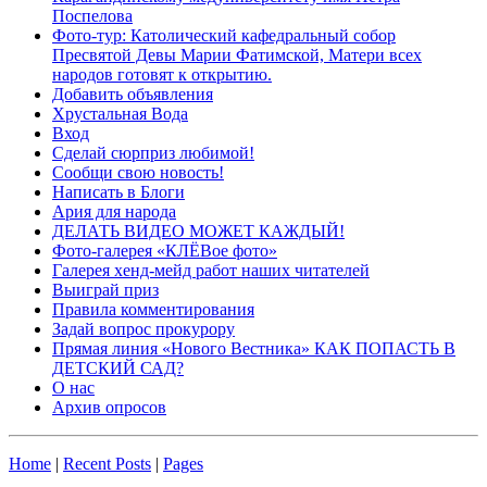
Поспелова
Фото-тур: Католический кафедральный собор
Пресвятой Девы Марии Фатимской, Матери всех
народов готовят к открытию.
Добавить объявления
Хрустальная Вода
Вход
Сделай сюрприз любимой!
Сообщи свою новость!
Написать в Блоги
Ария для народа
ДЕЛАТЬ ВИДЕО МОЖЕТ КАЖДЫЙ!
Фото-галерея «КЛЁВое фото»
Галерея хенд-мейд работ наших читателей
Выиграй приз
Правила комментирования
Задай вопрос прокурору
Прямая линия «Нового Вестника» КАК ПОПАСТЬ В
ДЕТСКИЙ САД?
О нас
Архив опросов
Home
|
Recent Posts
|
Pages