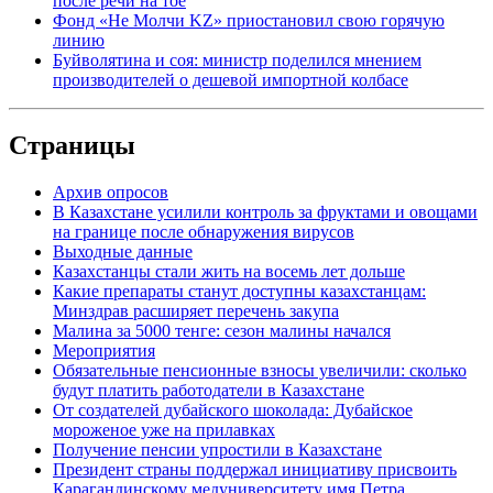
после речи на тое
Фонд «Не Молчи KZ» приостановил свою горячую
линию
Буйволятина и соя: министр поделился мнением
производителей о дешевой импортной колбасе
Страницы
Архив опросов
В Казахстане усилили контроль за фруктами и овощами
на границе после обнаружения вирусов
Выходные данные
Казахстанцы стали жить на восемь лет дольше
Какие препараты станут доступны казахстанцам:
Минздрав расширяет перечень закупа
Малина за 5000 тенге: сезон малины начался
Мероприятия
Обязательные пенсионные взносы увеличили: сколько
будут платить работодатели в Казахстане
От создателей дубайского шоколада: Дубайское
мороженое уже на прилавках
Получение пенсии упростили в Казахстане
Президент страны поддержал инициативу присвоить
Карагандинскому медуниверситету имя Петра