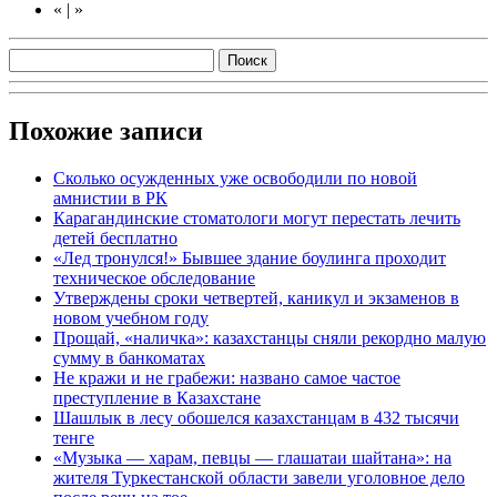
«
|
»
Похожие записи
Сколько осужденных уже освободили по новой
амнистии в РК
Карагандинские стоматологи могут перестать лечить
детей бесплатно
«Лед тронулся!» Бывшее здание боулинга проходит
техническое обследование
Утверждены сроки четвертей, каникул и экзаменов в
новом учебном году
Прощай, «наличка»: казахстанцы сняли рекордно малую
сумму в банкоматах
Не кражи и не грабежи: названо самое частое
преступление в Казахстане
Шашлык в лесу обошелся казахстанцам в 432 тысячи
тенге
«Музыка — харам, певцы — глашатаи шайтана»: на
жителя Туркестанской области завели уголовное дело