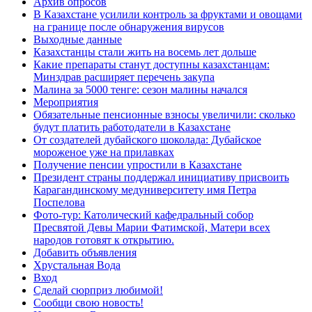
Архив опросов
В Казахстане усилили контроль за фруктами и овощами
на границе после обнаружения вирусов
Выходные данные
Казахстанцы стали жить на восемь лет дольше
Какие препараты станут доступны казахстанцам:
Минздрав расширяет перечень закупа
Малина за 5000 тенге: сезон малины начался
Мероприятия
Обязательные пенсионные взносы увеличили: сколько
будут платить работодатели в Казахстане
От создателей дубайского шоколада: Дубайское
мороженое уже на прилавках
Получение пенсии упростили в Казахстане
Президент страны поддержал инициативу присвоить
Карагандинскому медуниверситету имя Петра
Поспелова
Фото-тур: Католический кафедральный собор
Пресвятой Девы Марии Фатимской, Матери всех
народов готовят к открытию.
Добавить объявления
Хрустальная Вода
Вход
Сделай сюрприз любимой!
Сообщи свою новость!