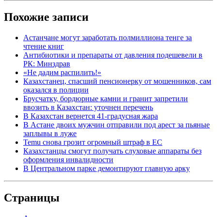
Похожие записи
Астанчане могут заработать полмиллиона тенге за
чтение книг
Антибиотики и препараты от давления подешевели в
РК: Минздрав
«Не дадим распилить!»
Казахстанец, спасший пенсионерку от мошенников, сам
оказался в полиции
Брусчатку, бордюрные камни и гранит запретили
ввозить в Казахстан: уточнен перечень
В Казахстан вернется 41-градусная жара
В Астане двоих мужчин отправили под арест за пьяные
заплывы в луже
Temu снова грозит огромный штраф в ЕС
Казахстанцы смогут получать слуховые аппараты без
оформления инвалидности
В Центральном парке демонтируют главную арку
Страницы