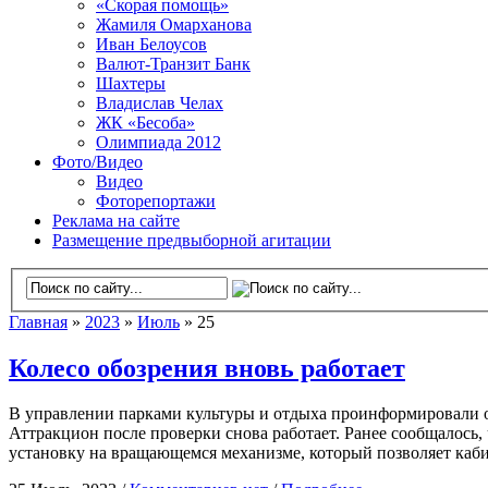
«Скорая помощь»
Жамиля Омарханова
Иван Белоусов
Валют-Транзит Банк
Шахтеры
Владислав Челах
ЖК «Бесоба»
Олимпиада 2012
Фото/Видео
Видео
Фоторепортажи
Реклама на сайте
Размещение предвыборной агитации
Главная
»
2023
»
Июль
» 25
Колесо обозрения вновь работает
В управлении парками культуры и отдыха проинформировали о 
Аттракцион после проверки снова работает. Ранее сообщалось,
установку на вращающемся механизме, который позволяет каби