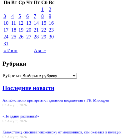
Пн
Вт
Ср
Чт
Пт
Сб
Вс
1
2
3
4
5
6
7
8
9
10
11
12
13
14
15
16
17
18
19
20
21
22
23
24
25
26
27
28
29
30
31
« Июн
Авг »
Рубрики
Рубрики
Последние новости
Антибиотики и препараты от давления подешевели в РК: Минздрав
07 Август, 2026
«Не дадим распилить!»
07 Август, 2026
Казахстанец, спасший пенсионерку от мошенников, сам оказался в полиции
07 Август, 2026