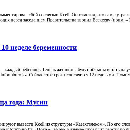
ентировал сбой со связью Kcell. Он отметил, что сам с утра жал
одня перед заседанием Правительства звонил Есекееву (прим. –
 10 неделе беременности
 каждый ребенок». Теперь женщины будут обязаны встать на уче
 informburo.kz. Сейчас этот срок исчисляется 12 неделями. Поми
нца года: Мусин
нируют вывести Kcell из структуры «Казахтелеком». По его сло
 на informburo.kz. «Пока «Самрук-Казына» проводит работу по d