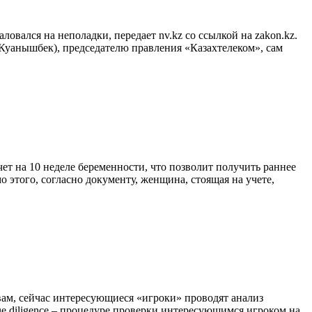
овался на неполадки, передает nv.kz со ссылкой на zakon.kz.
 Куанышбек), председателю правления «Казахтелеком», сам
т на 10 неделе беременности, что позволит получить раннее
мо этого, согласно документу, женщина, стоящая на учете,
вам, сейчас интересующиеся «игроки» проводят анализ
ue diligence – процедуре проверки интересующимся игроком на