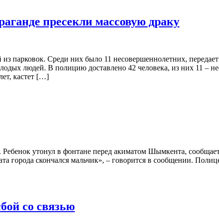
раганде пресекли массовую драку
из парковок. Среди них было 11 несовершеннолетних, передает 
одых людей. В полицию доставлено 42 человека, из них 11 – н
ет, кастет […]
 Ребенок утонул в фонтане перед акиматом Шымкента, сообщает P
ата города скончался мальчик», – говорится в сообщении. Полиц
бой со связью